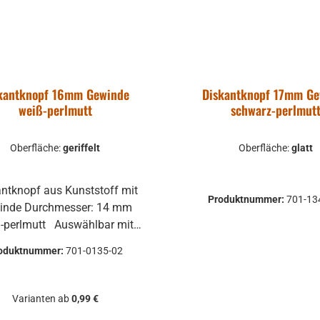
kantknopf 16mm Gewinde
Diskantknopf 17mm G
weiß-perlmutt
schwarz-perlmut
Oberfläche:
geriffelt
Oberfläche:
glatt
ntknopf aus Kunststoff mit
Produktnummer:
701-13
hmesser: 14 mm
mutt Auswählbar mit
er oder geriffelter Oberfläche
oduktnummer:
701-0135-02
Varianten ab
0,99 €