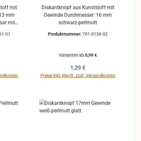
toff mit
Diskantknopf aus Kunststoff mit
Gewinde Durchmesser: 16 mm
schwarz-perlmutt
berfläche
61-01
Produktnummer:
701-0136-02
Varianten ab
0,99 €
reis:
Regulärer Preis:
1,29 €
sandkosten
Preise inkl. MwSt. zzgl. Versandkosten
b
In den Warenkorb