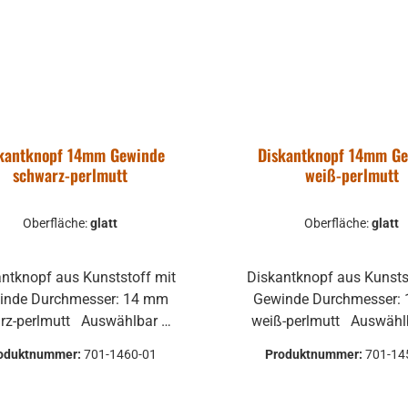
kantknopf 14mm Gewinde
Diskantknopf 14mm G
schwarz-perlmutt
weiß-perlmutt
Oberfläche:
glatt
Oberfläche:
glatt
ntknopf aus Kunststoff mit
Diskantknopf aus Kunsts
hmesser: 14 mm
Gewinde Durchmesser: 14 mm
lmutt Auswählbar mit
weiß-perlmutt Auswählbar mit
er oder geriffelter Oberfläche
glatter oder geriffelter O
oduktnummer:
701-1460-01
Produktnummer:
701-14