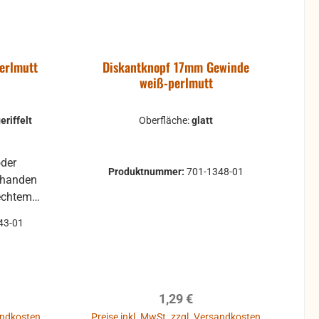
erlmutt
Diskantknopf 17mm Gewinde
weiß-perlmutt
eriffelt
Oberfläche:
glatt
Produktnummer:
701-1348-01
rhanden
43-01
digungen
ungen,
reis:
Regulärer Preis:
1,29 €
ind kein
sandkosten
Preise inkl. MwSt. zzgl. Versandkosten