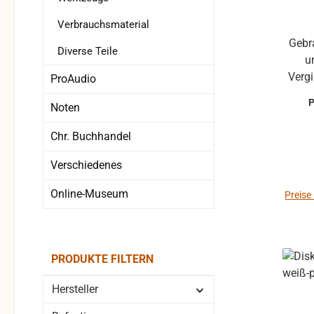
Verbrauchsmaterial
Gebrauchter Knopf mit Metallring
Diverse Teile
und
Verg
ProAudio
sein schwarz mit Riffelung Guter
Noten
Chr. Buchhandel
Verschiedenes
Online-Museum
Preise
PRODUKTE FILTERN
Hersteller