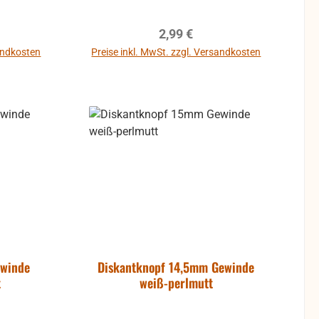
Punkt schwarz (aktuell nicht
vorhanden)
reis:
Regulärer Preis:
2,99 €
sandkosten
Preise inkl. MwSt. zzgl. Versandkosten
b
In den Warenkorb
ewinde
Diskantknopf 14,5mm Gewinde
t
weiß-perlmutt