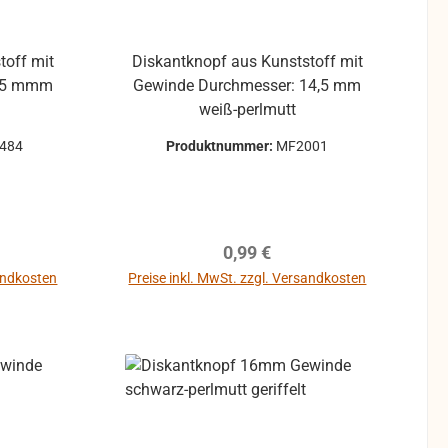
toff mit
Diskantknopf aus Kunststoff mit
Gewinde Durchmesser: 14,5 mm
weiß-perlmutt
1484
Produktnummer:
MF2001
reis:
Regulärer Preis:
0,99 €
sandkosten
Preise inkl. MwSt. zzgl. Versandkosten
b
In den Warenkorb