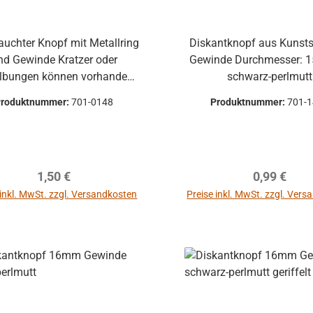
Diskantknopf aus Kunsts
 Gewinde Kratzer oder
Gewinde Durchmesser: 15 mmm
ilbungen können vorhanden
schwarz-perlmutt
Produktnummer:
701-0148
Produktnummer:
701-
Zustand Durchmesser: 14,3 mm
Regulärer Preis:
Regulärer P
1,50 €
0,99 €
 inkl. MwSt. zzgl. Versandkosten
Preise inkl. MwSt. zzgl. Ver
In den Warenkorb
In den Warenkor