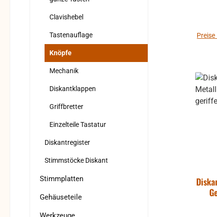
Clavishebel
Tastenauflage
Preise
Knöpfe
Mechanik
Diskantklappen
Griffbretter
Einzelteile Tastatur
Diskantregister
Stimmstöcke Diskant
Stimmplatten
Diska
Ge
Gehäuseteile
Werkzeuge