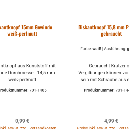
mehrere Hohner
Atlantic, Lucia,
optische
kantknopf 15mm Gewinde
Diskantknopf 15,8 mm P
ngen haben,
weiß-perlmutt
gebraucht
rformungen,
ulärer Preis:
50 €
ratzer und sind
. MwSt. zzgl.
Farbe:
weiß
|
Ausführung:
g
nsgrund Alle
dkosten
auf Funktion
Warenkorb
ntknopf aus Kunststoff mit
Gebraucht Kratzer oder
ten vorher
sser: 14,5 mm
Vergilbungen können vo
chen um
weiß-perlmutt
sein mit Schraube aus echtem
dungen zu
Perlmutt Verschiedene
Produktnummer:
701-1485
Produktnummer:
701-14
Rücksendungen
Ausführungen: weiß glatt
 Kosten des
geriffelt gebrauchte Teile
können optische Beschä
 die Funktion
haben, leichte Verform
gewährleistet
Regulärer Preis:
Regulärer P
0,99 €
4,99 €
Dellen oder Kratzer und s
die Produkte
Reklamationsgrund Alle Teile sind
 inkl. MwSt. zzgl. Versandkosten
Preise inkl. MwSt. zzgl. Ver