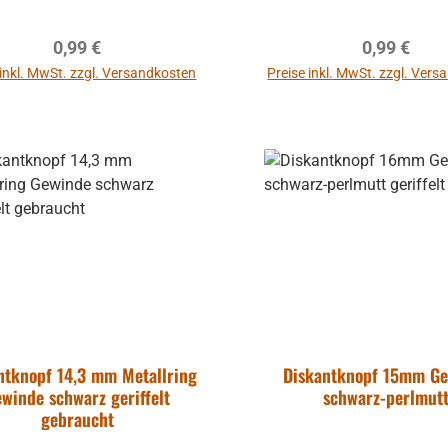
Regulärer Preis:
Regulärer P
0,99 €
0,99 €
 inkl. MwSt. zzgl. Versandkosten
Preise inkl. MwSt. zzgl. Ver
In den Warenkorb
In den Warenkor
ntknopf 14,3 mm Metallring
Diskantknopf 15mm G
winde schwarz geriffelt
schwarz-perlmut
gebraucht