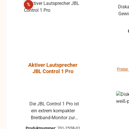
Rabatt
%
Diska
Gewinde Durchme
Aktiver Lautsprecher
Luft-Kla
Preise
JBL Control 1 Pro
Atlantic, P
ohne Gummi
Die JBL Control 1 Pro ist
Klappe ohne Gummiprofil
ein extrem kompakter
für die L
Breitband-Monitor zur
gebraucht 
Abhörkontrolle für einen
Klappenbelag 25x22 
Produktnummer:
701-2558-01
Produktnum