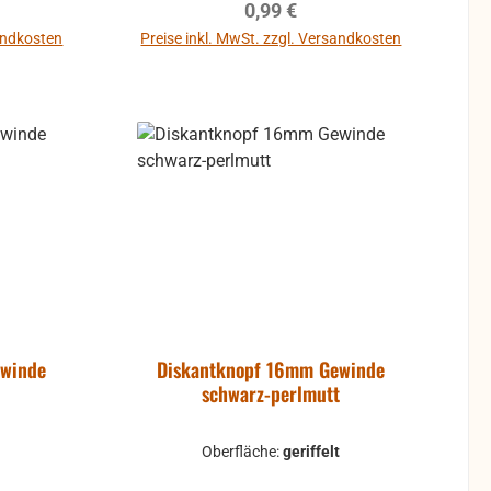
reis:
Regulärer Preis:
0,99 €
sandkosten
Preise inkl. MwSt. zzgl. Versandkosten
b
In den Warenkorb
ewinde
Diskantknopf 16mm Gewinde
schwarz-perlmutt
Oberfläche:
geriffelt