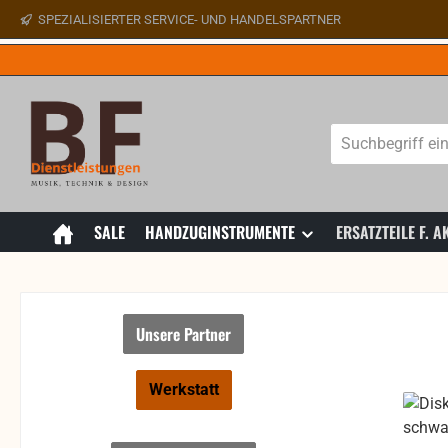
SPEZIALISIERTER SERVICE- UND HANDELSPARTNER
 Hauptinhalt springen
Zur Suche springen
Zur Hauptnavigation springen
SALE
HANDZUGINSTRUMENTE
ERSATZTEILE F.
Unsere Partner
Werkstatt