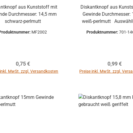
ntknopf aus Kunststoff mit
Diskantknopf aus Kunsts
sser: 14,5 mm
Gewinde Durchmesser: 13 mm
schwarz-perlmutt
weiß-perlmutt Auswählbar mit
glatter oder geriffelter O
Produktnummer:
MF2002
Produktnummer:
701-14
Regulärer Preis:
Regulärer P
0,75 €
0,99 €
ppe Hohner
 inkl. MwSt. zzgl. Versandkosten
Preise inkl. MwSt. zzgl. Ver
irola, Lucia
 - gebraucht
In den Warenkorb
In den Warenkor
uftklappe -
ohne
mm
mer:
701-2569