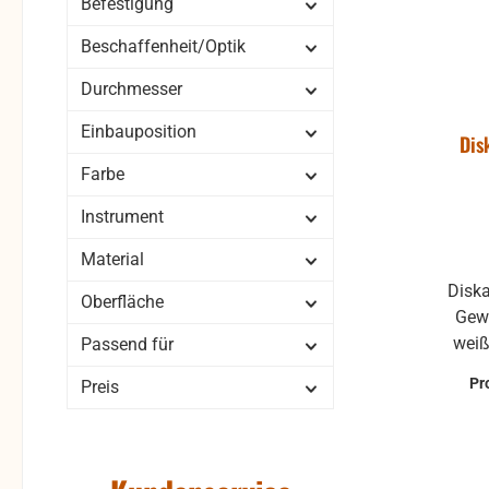
Befestigung
Beschaffenheit/Optik
Durchmesser
Einbauposition
Dis
Farbe
Instrument
Material
Diska
Oberfläche
Gewinde Durc
weiß-perl
Passend für
glatt
Pr
Preis