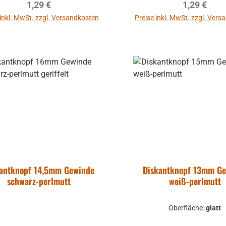
Regulärer Preis:
Regulärer P
1,29 €
1,29 €
 inkl. MwSt. zzgl. Versandkosten
Preise inkl. MwSt. zzgl. Ver
In den Warenkorb
In den Warenkor
kantknopf 14,5mm Gewinde
Diskantknopf 13mm G
schwarz-perlmutt
weiß-perlmutt
Oberfläche:
glatt