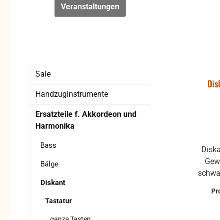
Veranstaltungen
Sale
Dis
Handzuginstrumente
Ersatzteile f. Akkordeon und
Harmonika
Bass
Diska
Gewinde Durc
Bälge
schwarz-per
Diskant
glatt
Pr
Tastatur
ganze Tasten