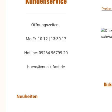
Kundenservice
Preise
Öffnungszeiten:
Mo-Fr. 10-12 | 13:30-17
Hotline: 09264 96799-20
buero@musik-fast.de
Dis
Produktgalerie überspringen
Neuheiten