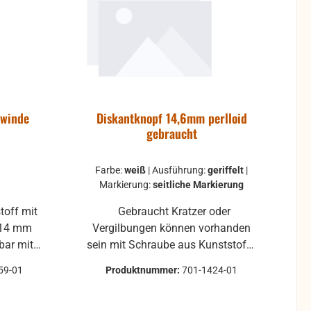
ewinde
Diskantknopf 14,6mm perlloid
gebraucht
Farbe:
weiß
|
Ausführung:
geriffelt
|
Markierung:
seitliche Markierung
toff mit
Gebraucht Kratzer oder
Vergilbungen können vorhanden
sein mit Schraube aus Kunststoff
berfläche
Verschiedene Ausführungen: weiß
59-01
Produktnummer:
701-1424-01
glatt glatt mit seitlichen Punkt
geriffelt geriffelt mit seitlichen