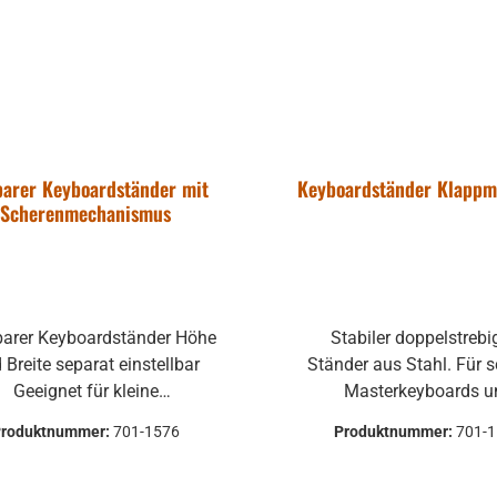
barer Keyboardständer mit
Keyboardständer Klappm
Scherenmechanismus
Stabiler doppelstrebiger X-
 Breite separat einstellbar
Ständer aus Stahl. Für 
Geeignet für kleine
Masterkeyboards u
terkeyboards, Synthesizer,
Stagepianos geeignet
Produktnummer:
701-1576
Produktnummer:
701-
er sowie für große Stage-
Höhenverstellung erfolgt
r Tiefe stufenlos
der geteilten Strebe und 