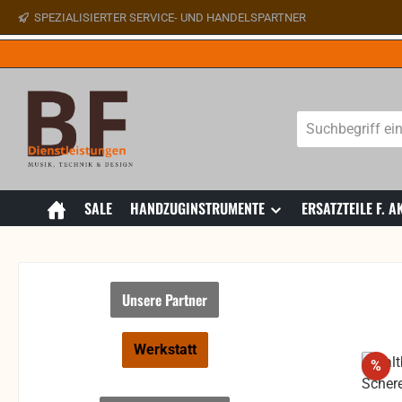
SPEZIALISIERTER SERVICE- UND HANDELSPARTNER
 Hauptinhalt springen
Zur Suche springen
Zur Hauptnavigation springen
SALE
HANDZUGINSTRUMENTE
ERSATZTEILE F.
Unsere Partner
Werkstatt
Rab
%