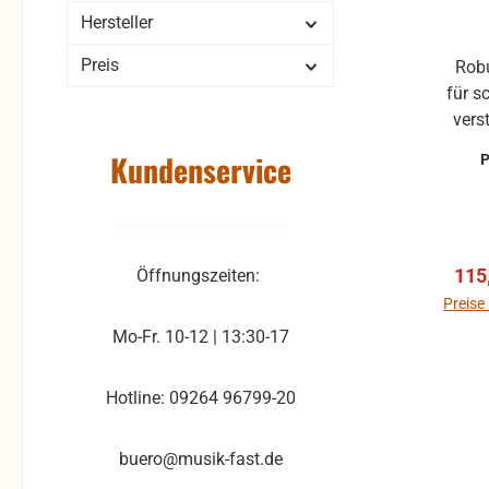
inn
Hersteller
sowoh
Bü
Preis
Robuste Stahlkonstruktion Ideal
Werk
für sch
Mas
verste
Mixer
VARI®-FOOT 
Kundenservice
der 
dir 
Stah
A
diese
einste
für s
sic
Verk
115
Öffnungszeiten:
ist f
deine
im Si
Preise
beso
Aufl
Mo-Fr. 10-12 | 13:30-17
01 B 
d
anp
Hotline: 09264 96799-20
Ke
drehen. Das
min
Desig
Brei
buero@musik-fast.de
Stand
Die 
und