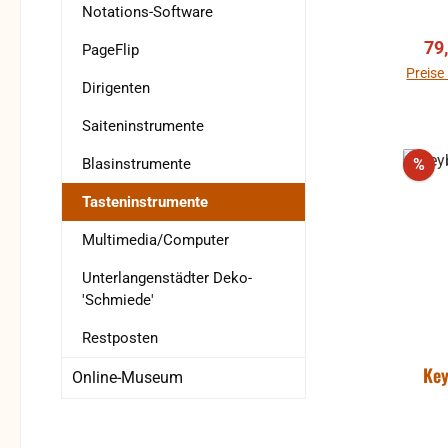
e
Notations-Software
Erwei
Ver
79
PageFlip
z
Preise
Dirigenten
Inklu
Saiteninstrumente
Bodenu
Rab
Blasinstrumente
%
u
Ma
Tasteninstrumente
K
Multimedia/Computer
transportieren 
SA CC
Unterlangenstädter Deko-
Gra
'Schmiede'
ulti
M
Restposten
Technik
Key
Online-Museum
un
suche
K