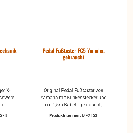
echanik
Pedal Fußtaster FC5 Yamaha,
gebraucht
Original Pedal Fußtaster von
schwere
Yamaha mit Klinkenstecker und
nd
ca. 1,5m Kabel gebraucht,
. Die
Verschmutzungen und andere
1578
Produktnummer:
MF2853
 mittels
Gebrauchsspuren können
ist nur
vorhanden sein, ist aber voll