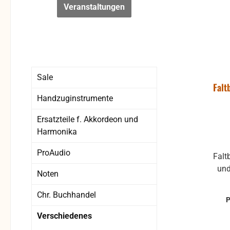
Veranstaltungen
Sale
Falt
Handzuginstrumente
Ersatzteile f. Akkordeon und
Harmonika
ProAudio
Faltbarer Keyboardständer Höhe
und
Noten
Mas
Chr. Buchhandel
Mix
Verschiedenes
Pianos In de