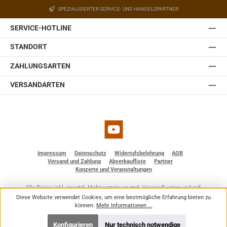
SPEZIALISIERTER SERVICE- UND HANDELSPARTNER
SERVICE-HOTLINE
STANDORT
ZAHLUNGSARTEN
VERSANDARTEN
YouTube
Impressum
Datenschutz
Widerrufsbelehrung
AGB
Versand und Zahlung
Abverkaufliste
Partner
Konzerte und Veranstaltungen
Alle Preise inkl. gesetzl. Mehrwertsteuer zzgl.
Versandkosten
und ggf.
Nachnahmegebühren, wenn nicht anders angegeben.
Diese Website verwendet Cookies, um eine bestmögliche Erfahrung bieten zu
© 2026 BF - Dienstleistungen - Alle Rechte vorbehalten. Theme by
ThemeWare®
können.
Mehr Informationen ...
Konfigurieren
Nur technisch notwendige