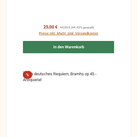
Verkaufspreis:
Regulärer Preis:
25,00 €
44,99 €
(44.43% gespart)
Preise inkl. MwSt. zzgl. Versandkosten
In den Warenkorb
Rabatt
%