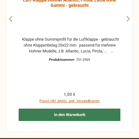
Luft-Klappe Hohner Atlantic, Pirola, Lucia ohne
Gummi - gebraucht
Klappe ohne Gummiprofil für die Luftklappe - gebraucht
ohne Klappenbelag 25x22 mm passend für mehrere
Hohner Modelle, z.B. Atlantic, Lucia, Pirola, ...
gebrauchte Teile können optische Beschädigungen
Produktnummer:
701-2569
haben, leichte Verformungen, Dellen oder Kratzer und sind
kein Reklamationsgrund Alle Teile sind auf Funktion
geprüft. Bitte bei Unklarheiten vorher Absprechen um
Rücksendungen zu vermeiden. Rücksendungen gehen auf
Kosten des Käufers. bei defekten Artikel kann die
Funktion nicht mehr gewährleistet werden und die
Regulärer Preis:
1,50 €
Produkte sind vom Umtausch ausgeschlossen.
Preise inkl. MwSt. zzgl. Versandkosten
In den Warenkorb