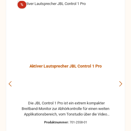
Rabatt
%
Aktiver Lautsprecher JBL Control 1 Pro
Die JBL Control 1 Pro ist ein extrem kompakter
Breitband-Monitor zur Abhörkontrolle für einen weiten
Applikationsbereich, vom Tonstudio über die Video
Postproduction bis zum Ü-Wagen und Rundfunkstudio.
Produktnummer:
701-2558-01
Für Beschallungs- und Rufanlagen in Restaurants, Hotels
und im audiovisuellen Bereich ist die JBL Control 1 Pro