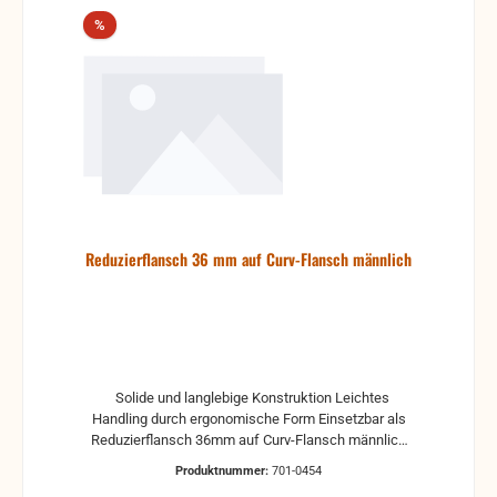
Rabatt
%
Reduzierflansch 36 mm auf Curv-Flansch männlich
Solide und langlebige Konstruktion Leichtes
Handling durch ergonomische Form Einsetzbar als
Reduzierflansch 36mm auf Curv-Flansch männlich
35 mm Stativrohr auf 16 mm Rohr SF CURV M Gravity
Produktnummer:
701-0454
SF CURV M - mit zwei Handgriffen zum perfekten