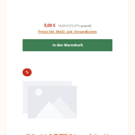
Verkaufspreis:
Regulärer Preis:
5,00 €
18,50 €
(72.97% gespart)
Preise inkl. MwSt. zzgl. Versandkosten
In den Warenkorb
Rabatt
%