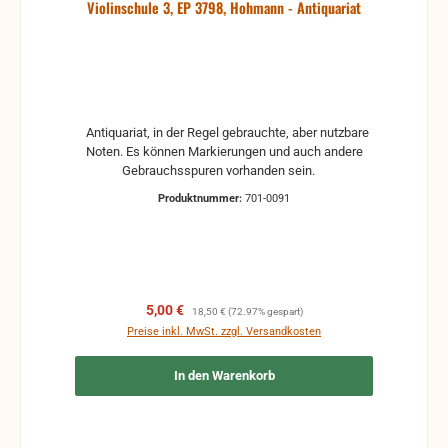
Violinschule 3, EP 3798, Hohmann - Antiquariat
Antiquariat, in der Regel gebrauchte, aber nutzbare
Noten. Es können Markierungen und auch andere
Gebrauchsspuren vorhanden sein.
Produktnummer:
701-0091
Verkaufspreis:
Regulärer Preis:
5,00 €
18,50 €
(72.97% gespart)
Preise inkl. MwSt. zzgl. Versandkosten
In den Warenkorb