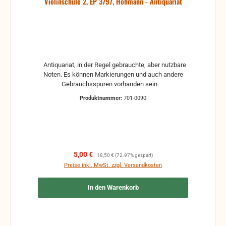
Violinschule 2, EP 3797, Hohmann - Antiquariat
Antiquariat, in der Regel gebrauchte, aber nutzbare
Noten. Es können Markierungen und auch andere
Gebrauchsspuren vorhanden sein.
Produktnummer:
701-0090
Verkaufspreis:
Regulärer Preis:
5,00 €
18,50 €
(72.97% gespart)
Preise inkl. MwSt. zzgl. Versandkosten
In den Warenkorb