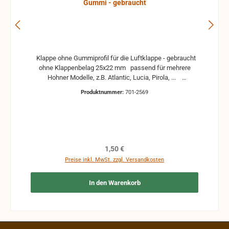
Gummi - gebraucht
Klappe ohne Gummiprofil für die Luftklappe - gebraucht
ohne Klappenbelag 25x22 mm passend für mehrere
Hohner Modelle, z.B. Atlantic, Lucia, Pirola, ...
gebrauchte Teile können optische Beschädigungen
Produktnummer:
701-2569
haben, leichte Verformungen, Dellen oder Kratzer und sind
kein Reklamationsgrund Alle Teile sind auf Funktion
geprüft. Bitte bei Unklarheiten vorher Absprechen um
Rücksendungen zu vermeiden. Rücksendungen gehen auf
Kosten des Käufers. bei defekten Artikel kann die
Funktion nicht mehr gewährleistet werden und die
Regulärer Preis:
1,50 €
Produkte sind vom Umtausch ausgeschlossen.
Preise inkl. MwSt. zzgl. Versandkosten
In den Warenkorb