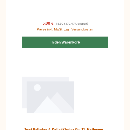
Verkaufspreis:
Regulärer Preis:
5,00 €
18,50 €
(72.97% gespart)
Preise inkl. MwSt. zzgl. Versandkosten
In den Warenkorb
Zwei Balladen f. Cello/Klavier Op. 11, Heilmann -