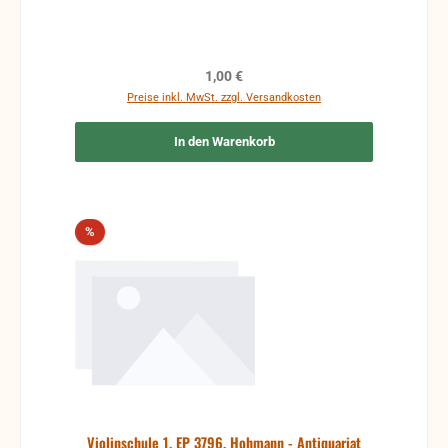
Regulärer Preis:
1,00 €
Preise inkl. MwSt. zzgl. Versandkosten
In den Warenkorb
Rabatt
%
Violinschule 1, EP 3796, Hohmann - Antiquariat