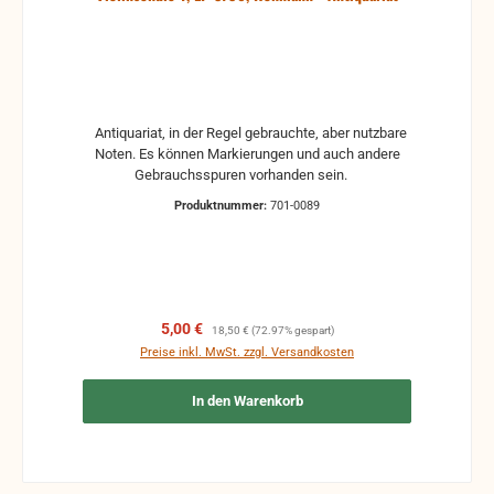
Antiquariat, in der Regel gebrauchte, aber nutzbare
Noten. Es können Markierungen und auch andere
Gebrauchsspuren vorhanden sein.
Produktnummer:
701-0089
Verkaufspreis:
Regulärer Preis:
5,00 €
18,50 €
(72.97% gespart)
Preise inkl. MwSt. zzgl. Versandkosten
In den Warenkorb