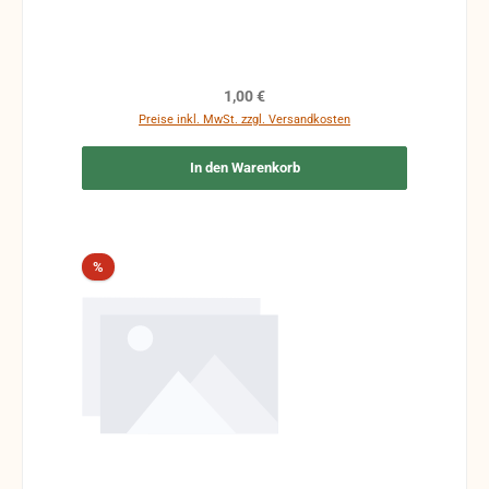
Regulärer Preis:
1,00 €
Preise inkl. MwSt. zzgl. Versandkosten
In den Warenkorb
Rabatt
%