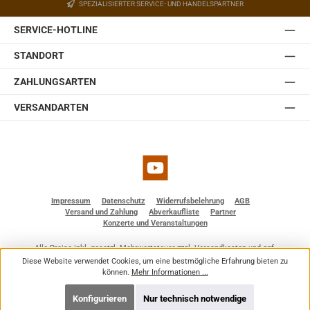
SPEZIALISIERTER SERVICE- UND HANDELSPARTNER
SERVICE-HOTLINE
STANDORT
ZAHLUNGSARTEN
VERSANDARTEN
YouTube
Impressum
Datenschutz
Widerrufsbelehrung
AGB
Versand und Zahlung
Abverkaufliste
Partner
Konzerte und Veranstaltungen
Alle Preise inkl. gesetzl. Mehrwertsteuer zzgl.
Versandkosten
und ggf.
Nachnahmegebühren, wenn nicht anders angegeben.
Diese Website verwendet Cookies, um eine bestmögliche Erfahrung bieten zu
© 2026 BF - Dienstleistungen - Alle Rechte vorbehalten. Theme by
ThemeWare®
können.
Mehr Informationen ...
Konfigurieren
Nur technisch notwendige