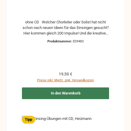
ohne CD Welcher Chorleiter oder Solist hat nicht
schon nach neuen Ideen für das Einsingen gesucht?
Hier kommen gleich 200 Impulse! Und die kreativen
Übungen sind mehr als nur bloßes "Warmsingen": Sie
Produktnummer:
ED9483
helfen beim Lockern des Körpers, schulen das
Gehör und trainieren Dynamik und
Rhythmusgefühl.
Regulärer Preis:
19,50 €
Preise inkl. MwSt. zzgl. Versandkosten
In den Warenkorb
Tipp