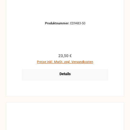
Produktnummer:
ED9483-50
Regulärer Preis:
23,50 €
Preise inkl. MwSt. zzgl. Versandkosten
Details