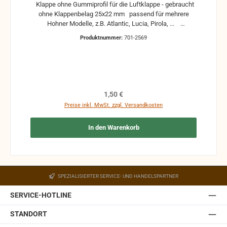
Klappe ohne Gummiprofil für die Luftklappe - gebraucht
ohne Klappenbelag 25x22 mm passend für mehrere
Hohner Modelle, z.B. Atlantic, Lucia, Pirola, ...
gebrauchte Teile können optische Beschädigungen
Produktnummer:
701-2569
haben, leichte Verformungen, Dellen oder Kratzer und sind
kein Reklamationsgrund Alle Teile sind auf Funktion
geprüft. Bitte bei Unklarheiten vorher Absprechen um
Rücksendungen zu vermeiden. Rücksendungen gehen auf
Kosten des Käufers. bei defekten Artikel kann die
Funktion nicht mehr gewährleistet werden und die
Regulärer Preis:
1,50 €
Produkte sind vom Umtausch ausgeschlossen.
Preise inkl. MwSt. zzgl. Versandkosten
In den Warenkorb
SPEZIALISIERTER SERVICE- UND HANDELSPARTNER
SERVICE-HOTLINE
STANDORT