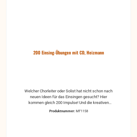
200 Einsing-Übungen mit CD, Heizmann
Welcher Chorleiter oder Solist hat nicht schon nach
neuen Ideen für das Einsingen gesucht? Hier
kommen gleich 200 Impulse! Und die kreativen
Übungen sind mehr als nur bloßes "Warmsingen": Sie
Produktnummer:
MF1158
helfen beim Lockern des Körpers, schulen das
Gehör und trainieren Dynamik und Rhythmusgefühl.
Auf vielfachen Wunsch wird das bewährte Heft nun
erstmals mit CD angeboten, die CD ist außerdem