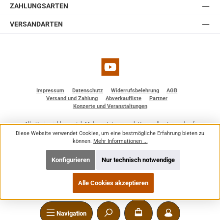
ZAHLUNGSARTEN
VERSANDARTEN
YouTube
Impressum
Datenschutz
Widerrufsbelehrung
AGB
Versand und Zahlung
Abverkaufliste
Partner
Konzerte und Veranstaltungen
Alle Preise inkl. gesetzl. Mehrwertsteuer zzgl.
Versandkosten
und ggf.
Nachnahmegebühren, wenn nicht anders angegeben.
Diese Website verwendet Cookies, um eine bestmögliche Erfahrung bieten zu
© 2026 BF - Dienstleistungen - Alle Rechte vorbehalten. Theme by
ThemeWare®
können.
Mehr Informationen ...
Konfigurieren
Nur technisch notwendige
Alle Cookies akzeptieren
Navigation