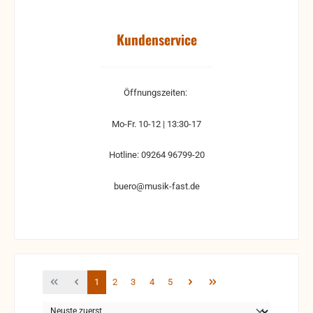
Kundenservice
Öffnungszeiten:
Mo-Fr. 10-12 | 13:30-17
Hotline: 09264 96799-20
buero@musik-fast.de
Seite
Seite
Seite
Seite
Seite
1
2
3
4
5