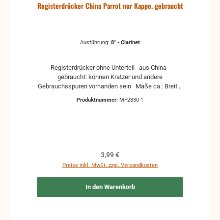
Registerdrücker China Parrot nur Kappe, gebraucht
Ausführung:
8" - Clarinet
Registerdrücker ohne Unterteil aus China
gebraucht: können Kratzer und andere
Gebrauchsspuren vorhanden sein Maße ca.: Breite:
24,5 mm Tiefe: 41,1 mm Höhe: 8,6 mm
Produktnummer:
MF2830-1
Regulärer Preis:
3,99 €
Preise inkl. MwSt. zzgl. Versandkosten
In den Warenkorb