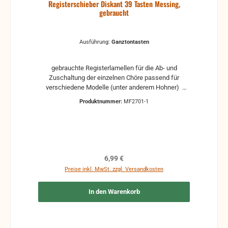
Registerschieber Diskant 39 Tasten Messing,
gebraucht
Ausführung:
Ganztontasten
gebrauchte Registerlamellen für die Ab- und
Zuschaltung der einzelnen Chöre passend für
verschiedene Modelle (unter anderem Hohner)
Lamellen aus Messing für ein Instrument mit 39
Produktnummer:
MF2701-1
Tasten
Regulärer Preis:
6,99 €
Preise inkl. MwSt. zzgl. Versandkosten
In den Warenkorb