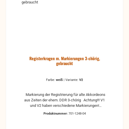
Registerkragen m. Markierungen 3-chörig,
gebraucht
Farbe:
weiß
|
Variante:
V2
Markierung der Registrierung für alte Akkordeons
aus Zeiten der ehem. DDR 3-chörig Achtung!!! V1
und V2 haben verschiedene Markierungen!
Unterschiede V1 V2 Pos. 1 Clarinet 8' (M) Bassoon
Produktnummer:
701-1248-04
16' (L) Pos. 2 Tremolo 8'+8' (MM) Bandoneon 16'+8'
(LM) Pos. 3 Tutti 8+8°+16 (LMM) Tutti 8+8°+16
(LMM) Pos. 4 Bandoneon 16'+8' (LM) Tremolo 8'+8'