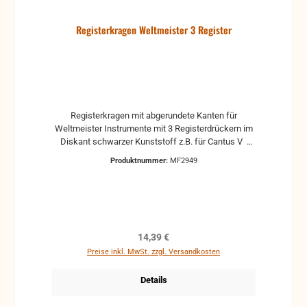
Registerkragen Weltmeister 3 Register
Registerkragen mit abgerundete Kanten für
Weltmeister Instrumente mit 3 Registerdrückern im
Diskant schwarzer Kunststoff z.B. für Cantus V
Schrauben können auf Wunsch dazu erworben
Produktnummer:
MF2949
werden.
Regulärer Preis:
14,39 €
Preise inkl. MwSt. zzgl. Versandkosten
Details