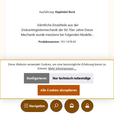
Ausführung:
Kipphebel-Bock
Sämtliche Einzelteile aus der
Diskantregistermechanik der 50-70er Jahre Diese
Mechanik wurde meistens bei folgenden Modellen
und deren Begleiter eingebaut: Hohner Concerto I / II
Produktnummer:
701-1378-05
/ III aus den Baujahren: ca. 1956-1980 Hohner
Student 40 aus den Jahr: ca. 1967 Hohner Student
IV (M) aus den Jahren: ca. 1952-1957 Die
Mechanikteile können je nach Ausführung in
Varianten ab
1,99 €
verschiedene Modelle eingebaut werden. Bei Fragen
Diese Website verwendet Cookies, um eine bestmögliche Erfahrung bieten zu
bitte vorher eine Mail schreiben!
können.
Mehr Informationen ...
Regulärer Preis:
5,99 €
Preise inkl. MwSt. zzgl. Versandkosten
Konfigurieren
Nur technisch notwendige
In den Warenkorb
Alle Cookies akzeptieren
Navigation