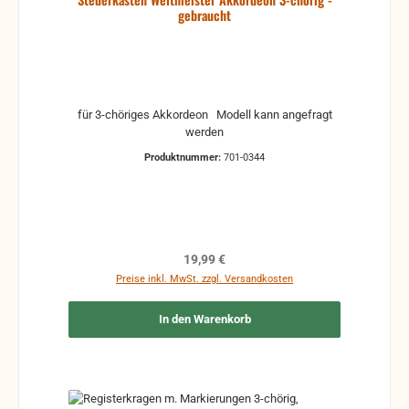
gebraucht
für 3-chöriges Akkordeon Modell kann angefragt
werden
Produktnummer:
701-0344
Regulärer Preis:
19,99 €
Preise inkl. MwSt. zzgl. Versandkosten
In den Warenkorb