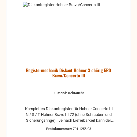
Registermechanik Diskant Hohner 3-chörig 5RG
Bravo/Concerto III
Zustand:
Gebraucht
Komplettes Diskantregister für Hohner Concerto III
N / S / T Hohner Bravo III 72 (ohne Schrauben und
Sicherungsringe) Je nach Lieferbarkeit kann der
gewünschte Zustand gewählt werden: weitere Infos
Produktnummer:
701-1253-03
je nach Zustand: Neu Neuware Neuwertig