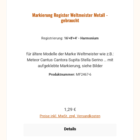
Markierung Register Weltmeister Metall -
gebraucht
Registrierung:
16'+8'+4' - Harmonium
für ältere Modelle der Marke Weltmeister wie z.B.:
Meteor Cantus Cantora Supita Stella Serino … mit
aufgeklebte Markierung, siehe Bilder
Produktnummer:
MF2467-6
Regulärer Preis:
1,29 €
Preise inkl. MwSt. zzgl. Versandkosten
Details