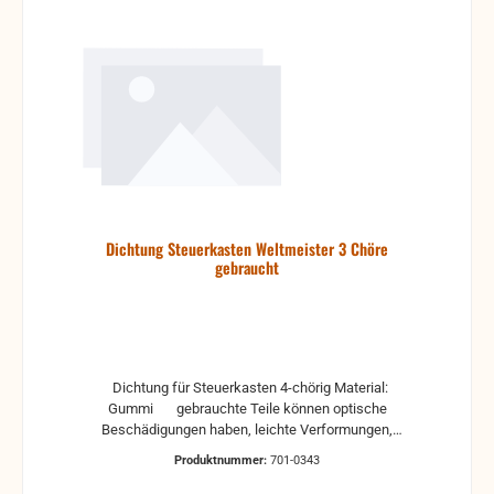
Dichtung Steuerkasten Weltmeister 3 Chöre
gebraucht
Dichtung für Steuerkasten 4-chörig Material:
Gummi gebrauchte Teile können optische
Beschädigungen haben, leichte Verformungen,
Dellen oder Kratzer und sind kein Reklamationsgrund
Produktnummer:
701-0343
Alle Teile sind auf Funktion geprüft. Bitte bei
Unklarheiten vorher Absprechen um Rücksendungen