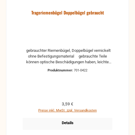
Trageriemenbügel Doppelbügel gebraucht
gebrauchter Riemenbügel, Doppelbügel vernickelt
ohne Befestigungsmaterial gebrauchte Teile
können optische Beschädigungen haben, leichte
Verformungen, Dellen oder Kratzer und sind kein
Produktnummer:
701-0422
Reklamationsgrund Alle Teile sind auf Funktion
geprüft. Bitte bei Unklarheiten vorher Absprechen
um Rücksendungen zu vermeiden. Rücksendungen
gehen auf Kosten des Käufers. bei defekten Artikel
kann die Funktion nicht mehr gewährleistet werden
und die Produkte sind vom Umtausch
Regulärer Preis:
3,59 €
ausgeschlossen.
Preise inkl. MwSt. zzgl. Versandkosten
Details