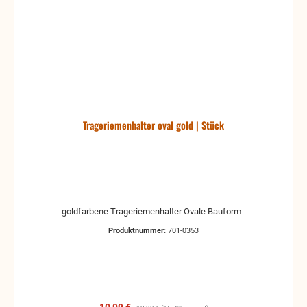
Trageriemenhalter oval gold | Stück
goldfarbene Trageriemenhalter Ovale Bauform
Produktnummer:
701-0353
Verkaufspreis:
Regulärer Preis: