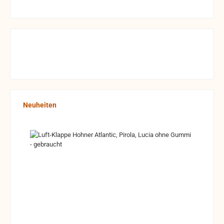
Produktgalerie überspringen
Neuheiten