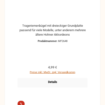
Trageriemenbügel mit dreieckiger Grundplatte
passend für viele Modelle, unter anderem mehrere
ältere Hohner Akkordeons
Produktnummer:
MF2648
Regulärer Preis:
4,99 €
Preise inkl. MwSt. zzgl. Versandkosten
Details
Rabatt
%