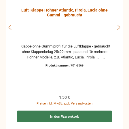
Luft-Klappe Hohner Atlantic, Pirola, Lucia ohne
Gummi - gebraucht
Klappe ohne Gummiprofil für die Luftklappe - gebraucht
ohne Klappenbelag 25x22 mm passend für mehrere
Hohner Modelle, z.B. Atlantic, Lucia, Pirola, ...
gebrauchte Teile können optische Beschädigungen
Produktnummer:
701-2569
haben, leichte Verformungen, Dellen oder Kratzer und sind
kein Reklamationsgrund Alle Teile sind auf Funktion
geprüft. Bitte bei Unklarheiten vorher Absprechen um
Rücksendungen zu vermeiden. Rücksendungen gehen auf
Kosten des Käufers. bei defekten Artikel kann die
Funktion nicht mehr gewährleistet werden und die
Regulärer Preis:
1,50 €
Produkte sind vom Umtausch ausgeschlossen.
Preise inkl. MwSt. zzgl. Versandkosten
In den Warenkorb