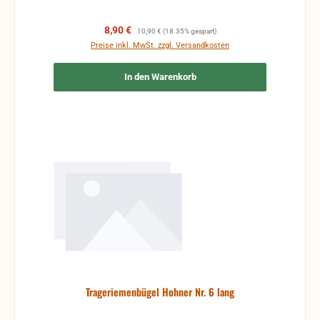
Verkaufspreis:
Regulärer Preis:
8,90 €
10,90 €
(18.35% gespart)
Preise inkl. MwSt. zzgl. Versandkosten
In den Warenkorb
Trageriemenbügel Hohner Nr. 6 lang