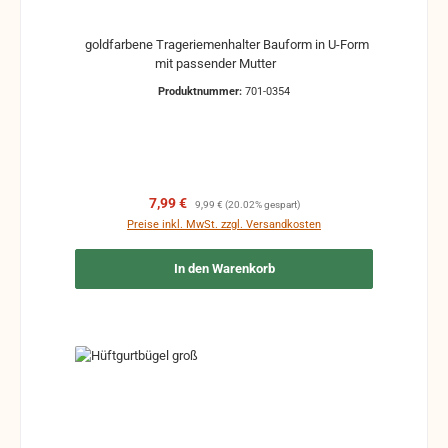
goldfarbene Trageriemenhalter Bauform in U-Form
mit passender Mutter
Produktnummer:
701-0354
Verkaufspreis:
Regulärer Preis:
7,99 €
9,99 €
(20.02% gespart)
Preise inkl. MwSt. zzgl. Versandkosten
In den Warenkorb