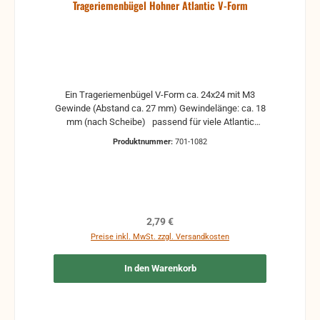
Trageriemenbügel Hohner Atlantic V-Form
Ein Trageriemenbügel V-Form ca. 24x24 mit M3
Gewinde (Abstand ca. 27 mm) Gewindelänge: ca. 18
mm (nach Scheibe) passend für viele Atlantic
Modelle ohne Befestigungsmaterial Passend dazu
Produktnummer:
701-1082
wären M3-Muttern und Kugelscheibe gebrauchte
Teile können optische Beschädigungen haben,
leichte Verformungen, Dellen oder Kratzer Alle Teile
sind auf Funktion geprüft. Bitte bei Unklarheiten
vorher Absprechen um Rücksendungen zu
vermeiden. Rücksendungen gehen auf Kosten des
Regulärer Preis:
2,79 €
Käufers.
Preise inkl. MwSt. zzgl. Versandkosten
In den Warenkorb