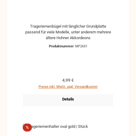
Trageriemenbügel mit länglicher Grundplatte
passend für viele Modelle, unter anderem mehrere
ältere Hohner Akkordeons
Produktnummer:
MF2651
Regulärer Preis:
4,99 €
Preise inkl. MwSt. zzgl. Versandkosten
Details
Rabatt
%