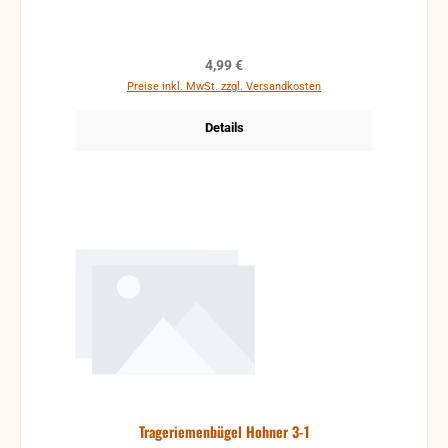
Regulärer Preis:
4,99 €
Preise inkl. MwSt. zzgl. Versandkosten
Details
Trageriemenbügel Hohner 3-1