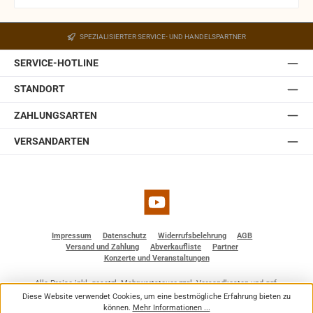
SPEZIALISIERTER SERVICE- UND HANDELSPARTNER
SERVICE-HOTLINE
STANDORT
ZAHLUNGSARTEN
VERSANDARTEN
YouTube
Impressum
Datenschutz
Widerrufsbelehrung
AGB
Versand und Zahlung
Abverkaufliste
Partner
Konzerte und Veranstaltungen
Alle Preise inkl. gesetzl. Mehrwertsteuer zzgl.
Versandkosten
und ggf.
Nachnahmegebühren, wenn nicht anders angegeben.
Diese Website verwendet Cookies, um eine bestmögliche Erfahrung bieten zu
© 2026 BF - Dienstleistungen - Alle Rechte vorbehalten. Theme by
ThemeWare®
können.
Mehr Informationen ...