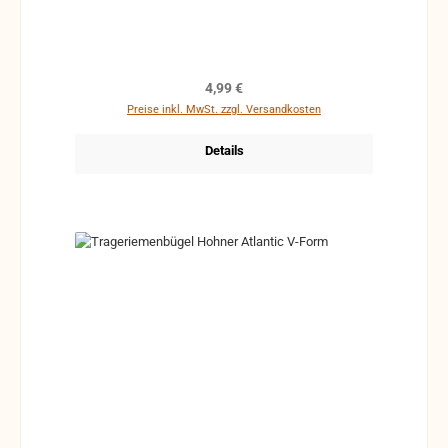
Regulärer Preis:
4,99 €
Preise inkl. MwSt. zzgl. Versandkosten
Details