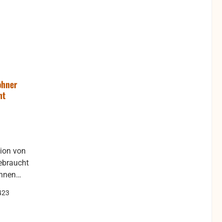
ohner
ht
tion von
önnen
ber die
423
htigen.