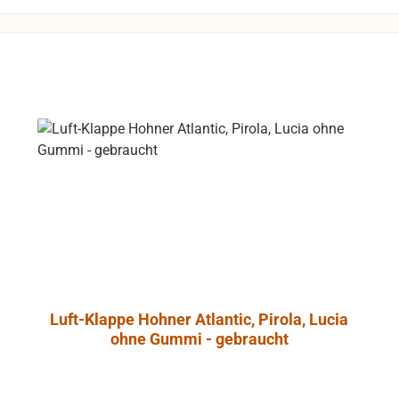
dungen zu
Rücksendungen
 Kosten des
 die Funktion
gewährleistet
die Produkte
 Umtausch
ausgeschlossen.
Luft-Klappe Hohner Atlantic, Pirola, Lucia
ohne Gummi - gebraucht