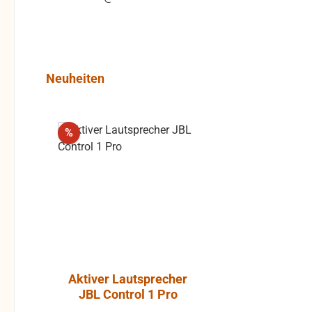
Produktgalerie überspringen
Neuheiten
Rabatt
%
Aktiver Lautsprecher
Luft-Kla
JBL Control 1 Pro
Atlantic, P
ohne Gummi