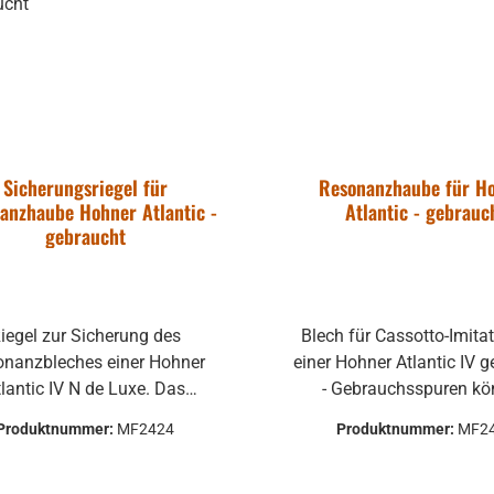
Sicherungsriegel für
Resonanzhaube für H
anzhaube Hohner Atlantic -
Atlantic - gebrauc
gebraucht
iegel zur Sicherung des
Blech für Cassotto-Imita
nanzbleches einer Hohner
einer Hohner Atlantic IV gebraucht
lantic IV N de Luxe. Das
- Gebrauchsspuren k
tzteil kann auch auf andere
vorhanden sein, welche a
Produktnummer:
MF2424
Produktnummer:
MF2
lle passen. Bitte anfragen.
Funktion nicht beeinträc