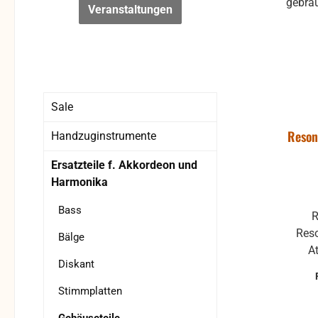
Veranstaltungen
Sale
Reson
Handzuginstrumente
Ersatzteile f. Akkordeon und
Harmonika
Bass
R
Reso
Bälge
At
Diskant
Ersa
Mode
Stimmplatten