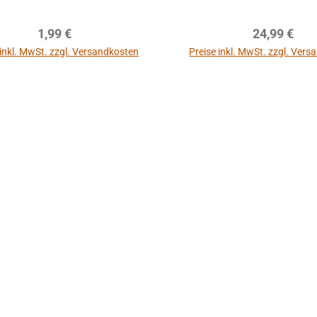
Regulärer Preis:
Regulärer P
1,99 €
24,99 €
 inkl. MwSt. zzgl. Versandkosten
Preise inkl. MwSt. zzgl. Ver
In den Warenkor