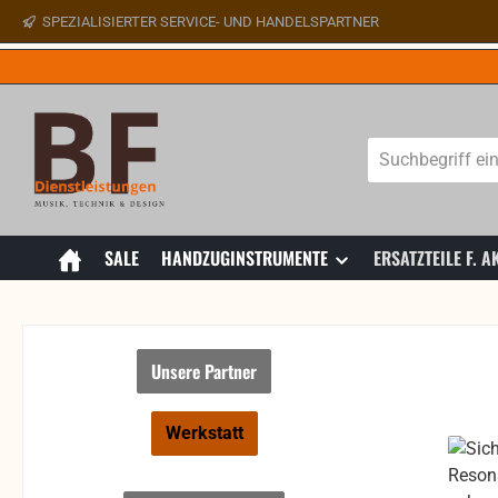
SPEZIALISIERTER SERVICE- UND HANDELSPARTNER
 Hauptinhalt springen
Zur Suche springen
Zur Hauptnavigation springen
SALE
HANDZUGINSTRUMENTE
ERSATZTEILE F.
Unsere Partner
Werkstatt