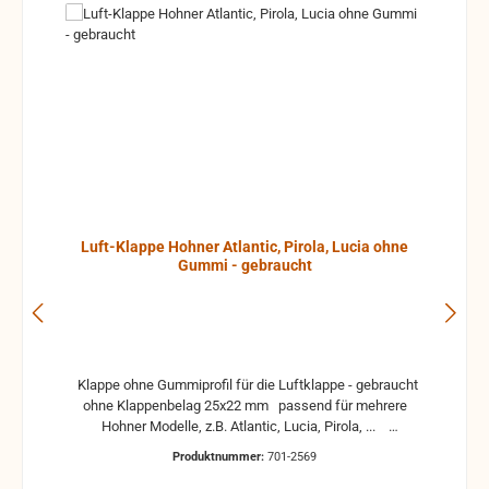
Luft-Klappe Hohner Atlantic, Pirola, Lucia ohne
Gummi - gebraucht
Klappe ohne Gummiprofil für die Luftklappe - gebraucht
ohne Klappenbelag 25x22 mm passend für mehrere
Hohner Modelle, z.B. Atlantic, Lucia, Pirola, ...
gebrauchte Teile können optische Beschädigungen
Produktnummer:
701-2569
haben, leichte Verformungen, Dellen oder Kratzer und sind
kein Reklamationsgrund Alle Teile sind auf Funktion