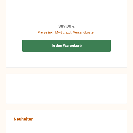
helfen (gegen Aufpreis) auch bei der Berechnung.
Regulärer Preis:
389,00 €
Preise inkl. MwSt. zzgl. Versandkosten
In den Warenkorb
Produktgalerie überspringen
Neuheiten