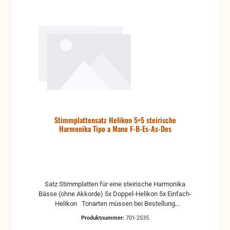
Stimmplattensatz Helikon 5+5 steirische
Harmonika Tipo a Mano F-B-Es-As-Des
Satz Stimmplatten für eine steirische Harmonika
Bässe (ohne Akkorde) 5x Doppel-Helikon 5x Einfach-
Helikon Tonarten müssen bei Bestellung
angegeben werden, so wie auch das Griffsystem
Produktnummer:
701-2535
(am Besten mit Belegungsplan der Knöpfe). Wir