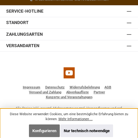
SERVICE-HOTLINE
STANDORT
ZAHLUNGSARTEN
VERSANDARTEN
YouTube
Impressum
Datenschutz
Widerrufsbelehrung
AGB
Versand und Zahlung
Abverkaufliste
Partner
Konzerte und Veranstaltungen
Alle Preise inkl. gesetzl. Mehrwertsteuer zzgl.
Versandkosten
und ggf.
Nachnahmegebühren, wenn nicht anders angegeben.
Diese Website verwendet Cookies, um eine bestmögliche Erfahrung bieten zu
© 2026 BF - Dienstleistungen - Alle Rechte vorbehalten. Theme by
ThemeWare®
können.
Mehr Informationen ...
Konfigurieren
Nur technisch notwendige