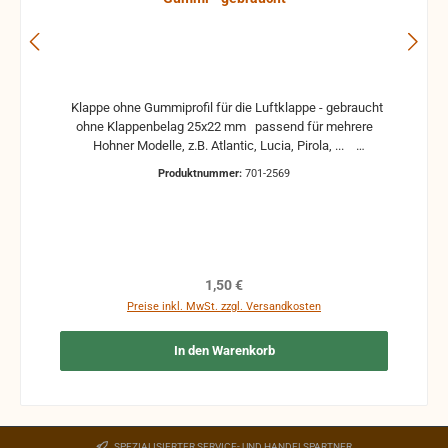
Klappe ohne Gummiprofil für die Luftklappe - gebraucht
ohne Klappenbelag 25x22 mm passend für mehrere
Hohner Modelle, z.B. Atlantic, Lucia, Pirola, ...
gebrauchte Teile können optische Beschädigungen
Produktnummer:
701-2569
haben, leichte Verformungen, Dellen oder Kratzer und sind
kein Reklamationsgrund Alle Teile sind auf Funktion
geprüft. Bitte bei Unklarheiten vorher Absprechen um
Rücksendungen zu vermeiden. Rücksendungen gehen auf
Kosten des Käufers. bei defekten Artikel kann die
Funktion nicht mehr gewährleistet werden und die
Regulärer Preis:
1,50 €
Produkte sind vom Umtausch ausgeschlossen.
Preise inkl. MwSt. zzgl. Versandkosten
In den Warenkorb
SPEZIALISIERTER SERVICE- UND HANDELSPARTNER