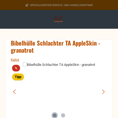
Zum Hauptinhalt springen
SPEZIALISIERTER SERVICE- UND HANDELSPARTNER
Bibelhülle Schlachter TA AppleSkin -
granatrot
Kalos
Bildergalerie überspringen
Rabatt
%
Tipp