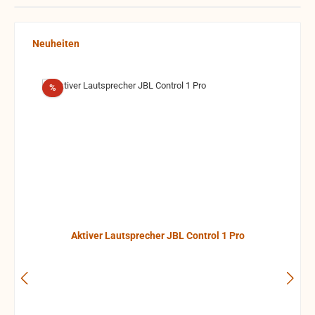
Produktgalerie überspringen
Neuheiten
Rabatt
%
Aktiver Lautsprecher JBL Control 1 Pro