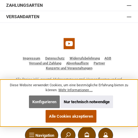
ZAHLUNGSARTEN
VERSANDARTEN
YouTube
Impressum
Datenschutz
Widerrufsbelehrung
AGB
Versand und Zahlung
Abverkaufliste
Partner
Konzerte und Veranstaltungen
Alle Preise inkl. gesetzl. Mehrwertsteuer zzgl.
Versandkosten
und ggf.
Nachnahmegebühren, wenn nicht anders angegeben.
Diese Website verwendet Cookies, um eine bestmögliche Erfahrung bieten zu
© 2026 BF - Dienstleistungen - Alle Rechte vorbehalten. Theme by
ThemeWare®
können.
Mehr Informationen ...
Konfigurieren
Nur technisch notwendige
Alle Cookies akzeptieren
Navigation