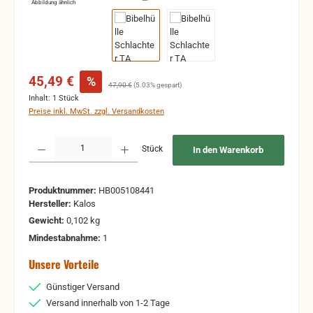
Abbildung ähnlich
Verkaufspreis:
45,49 €
%
Regulärer Preis:
47,90 €
(5.03% gespart)
Inhalt:
1 Stück
Preise inkl. MwSt. zzgl. Versandkosten
Produkt Anzahl: Gib den gewünschten Wert ein oder benutze die Schaltflächen um 
Stück
In den Warenkorb
Produktnummer:
HB005108441
Hersteller:
Kalos
Gewicht:
0,102 kg
Mindestabnahme:
1
Unsere Vorteile
Günstiger Versand
Versand innerhalb von 1-2 Tage