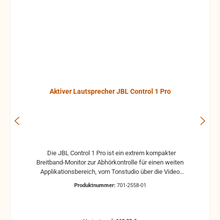
Aktiver Lautsprecher JBL Control 1 Pro
Die JBL Control 1 Pro ist ein extrem kompakter
Breitband-Monitor zur Abhörkontrolle für einen weiten
Applikationsbereich, vom Tonstudio über die Video
Postproduction bis zum Ü-Wagen und Rundfunkstudio.
Produktnummer:
701-2558-01
Für Beschallungs- und Rufanlagen in Restaurants, Hotels
und im audiovisuellen Bereich ist die JBL Control 1 Pro
ebenfalls die ideale Lösung. Der Hoch- und Tieftontreiber
ist bei der JBL Control 1 mit einer Magnet-Abschirmung