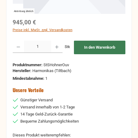
Abbildung ähnlich
Regulärer Preis:
945,00 €
Preise inkl. MwSt. zzgl. Versandkosten
Produkt Anzahl: Gib den gewünschten Wert ein oder benutze die Schaltflächen um 
Stk
In den Warenkorb
Produktnummer:
StSHohnerOuv
Hersteller:
Harmonikas (Tiltbach)
Mindestabnahme:
1
Unsere Vorteile
Günstiger Versand
Versand innerhalb von 1-2 Tage
14 Tage Geld-Zurück-Garantie
Bequeme Zahlungsmöglichkeiten
Dieses Produkt weiterempfehlen: