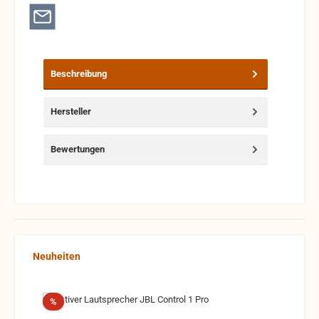
Beschreibung
Hersteller
Bewertungen
Produktgalerie überspringen
Neuheiten
Rabatt
%