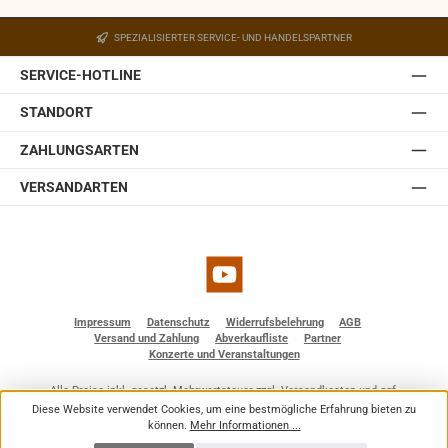
Ein Wandhalter ist in der JBL Control 1 Pro-WH integriert.
Der Halter ist mit einem Kugelgelenk ausgestattet,
SPEZIALISIERTER SERVICE- UND HANDELSPARTNER
welches in der Wandplatte des Halters eingebaut ist.
Somit lässt sich die JBL Control 1 Pro auch ohne optionale
SERVICE-HOTLINE
Zubehörteile einfach und schnell installieren. Sie ist
erhältlich in weiß und schwarz.
STANDORT
ZAHLUNGSARTEN
VERSANDARTEN
YouTube
Impressum
Datenschutz
Widerrufsbelehrung
AGB
Versand und Zahlung
Abverkaufliste
Partner
Konzerte und Veranstaltungen
Alle Preise inkl. gesetzl. Mehrwertsteuer zzgl.
Versandkosten
und ggf.
Nachnahmegebühren, wenn nicht anders angegeben.
Diese Website verwendet Cookies, um eine bestmögliche Erfahrung bieten zu
© 2026 BF - Dienstleistungen - Alle Rechte vorbehalten. Theme by
ThemeWare®
können.
Mehr Informationen ...