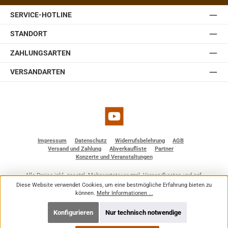
SERVICE-HOTLINE
STANDORT
ZAHLUNGSARTEN
VERSANDARTEN
YouTube
Impressum
Datenschutz
Widerrufsbelehrung
AGB
Versand und Zahlung
Abverkaufliste
Partner
Konzerte und Veranstaltungen
Alle Preise inkl. gesetzl. Mehrwertsteuer zzgl.
Versandkosten
und ggf.
Nachnahmegebühren, wenn nicht anders angegeben.
Diese Website verwendet Cookies, um eine bestmögliche Erfahrung bieten zu
© 2026 BF - Dienstleistungen - Alle Rechte vorbehalten. Theme by
ThemeWare®
können.
Mehr Informationen ...
Konfigurieren
Nur technisch notwendige