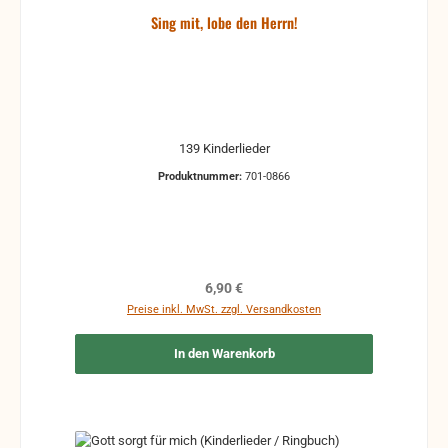
Sing mit, lobe den Herrn!
139 Kinderlieder
Produktnummer:
701-0866
Regulärer Preis:
6,90 €
Preise inkl. MwSt. zzgl. Versandkosten
In den Warenkorb