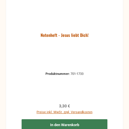
Notenheft - Jesus liebt Dich!
Produktnummer:
701-1733
Regulärer Preis:
3,30 €
Preise inkl. MwSt. zzgl. Versandkosten
In den Warenkorb