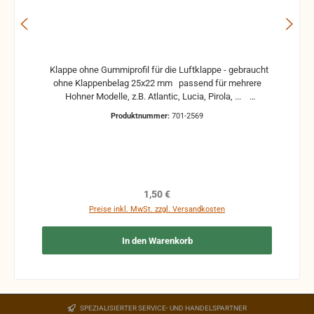
Klappe ohne Gummiprofil für die Luftklappe - gebraucht
ohne Klappenbelag 25x22 mm passend für mehrere
Hohner Modelle, z.B. Atlantic, Lucia, Pirola, ...
gebrauchte Teile können optische Beschädigungen
Produktnummer:
701-2569
haben, leichte Verformungen, Dellen oder Kratzer und sind
kein Reklamationsgrund Alle Teile sind auf Funktion
geprüft. Bitte bei Unklarheiten vorher Absprechen um
Rücksendungen zu vermeiden. Rücksendungen gehen auf
Kosten des Käufers. bei defekten Artikel kann die
Funktion nicht mehr gewährleistet werden und die
Regulärer Preis:
1,50 €
Produkte sind vom Umtausch ausgeschlossen.
Preise inkl. MwSt. zzgl. Versandkosten
In den Warenkorb
SPEZIALISIERTER SERVICE- UND HANDELSPARTNER