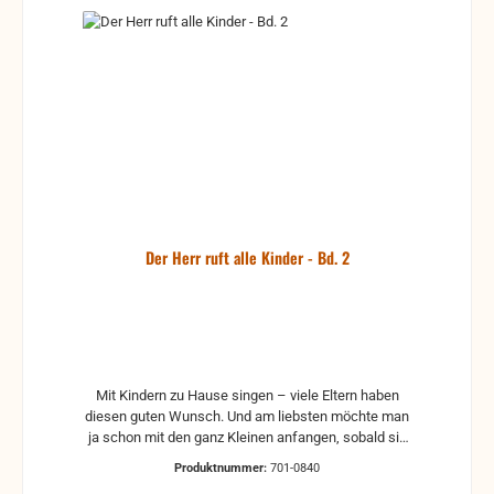
Der Herr ruft alle Kinder - Bd. 2
Mit Kindern zu Hause singen – viele Eltern haben
diesen guten Wunsch. Und am liebsten möchte man
ja schon mit den ganz Kleinen anfangen, sobald sie
sprechen können. Doch gerade für diese
Produktnummer:
701-0840
Altersgruppe – die des Lesens noch nicht mächtig