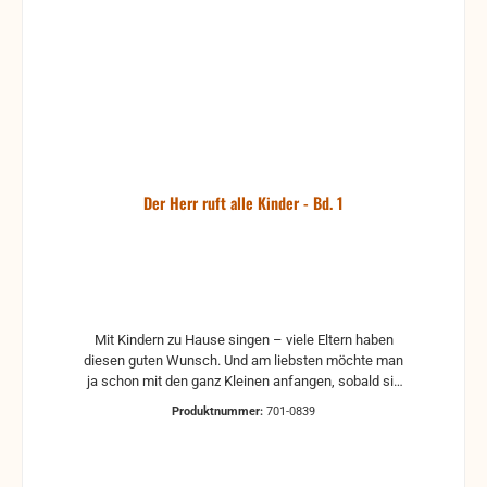
Der Herr ruft alle Kinder - Bd. 1
Mit Kindern zu Hause singen – viele Eltern haben
diesen guten Wunsch. Und am liebsten möchte man
ja schon mit den ganz Kleinen anfangen, sobald sie
sprechen können. Doch gerade für diese
Produktnummer:
701-0839
Altersgruppe – die des Lesens noch nicht mächtig
ist – ist es schwierig, gute Liedsammlungen zu
finden. Um diesem Mangel abzuhelfen, haben wir
diese dreibändige Sammlung von 82 Kinderliedern