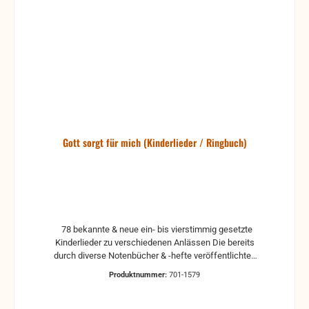
Gott sorgt für mich (Kinderlieder / Ringbuch)
78 bekannte & neue ein- bis vierstimmig gesetzte
Kinderlieder zu verschiedenen Anlässen Die bereits
durch diverse Notenbücher & -hefte veröffentlichten
Lieder wurden neu überarbeitet. Einige Lieder sind
Produktnummer:
701-1579
neu! Format: 16,5 x 23,0 cm Bindung: Ringbuch