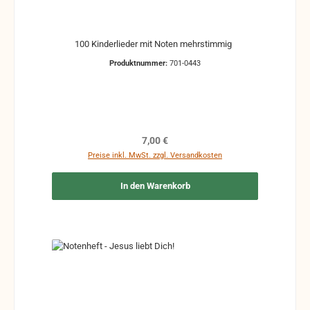
100 Kinderlieder mit Noten mehrstimmig
Produktnummer:
701-0443
Regulärer Preis:
7,00 €
Preise inkl. MwSt. zzgl. Versandkosten
In den Warenkorb