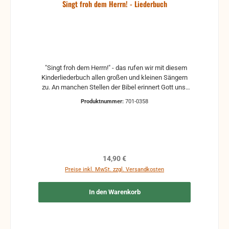
Singt froh dem Herrn! - Liederbuch
"Singt froh dem Herrn!" - das rufen wir mit diesem
Kinderliederbuch allen großen und kleinen Sängern
zu. An manchen Stellen der Bibel erinnert Gott uns,
wie sehr es Ihm gefällt, wenn wir zu Seiner Ehre
Produktnummer:
701-0358
singen. Besonders freut Er sich über das Lob der
Kinder (Matthäus 21,16). Dazu sollen diese Lieder
Anregung und Hilfe sein. - 176 Lieder, 4-stimmiger
Notensatz
Regulärer Preis:
14,90 €
Preise inkl. MwSt. zzgl. Versandkosten
In den Warenkorb