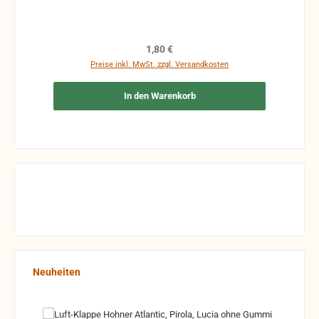
Regulärer Preis:
1,80 €
Preise inkl. MwSt. zzgl. Versandkosten
In den Warenkorb
Produktgalerie überspringen
Neuheiten