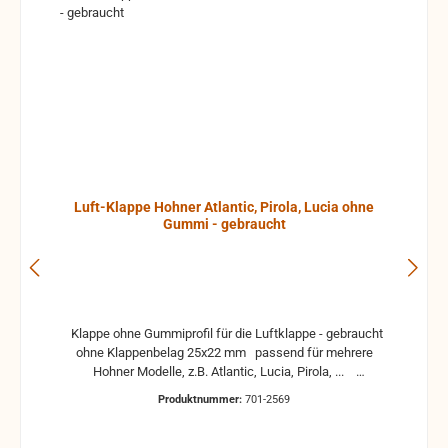
Luft-Klappe Hohner Atlantic, Pirola, Lucia ohne
Gummi - gebraucht
Klappe ohne Gummiprofil für die Luftklappe - gebraucht
ohne Klappenbelag 25x22 mm passend für mehrere
Hohner Modelle, z.B. Atlantic, Lucia, Pirola, ...
gebrauchte Teile können optische Beschädigungen
Produktnummer:
701-2569
haben, leichte Verformungen, Dellen oder Kratzer und sind
kein Reklamationsgrund Alle Teile sind auf Funktion
geprüft. Bitte bei Unklarheiten vorher Absprechen um