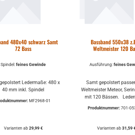
band 480x40 schwarz Samt
Bassband 550x38 z.B
72 Bass
Weltmeister 120 B
Spindel:
feines Gewinde
Ausführung:
feines Gew
gepolstert Ledermaße: 480 x
Samt gepolstert passend für
40 mm inkl. Spindel
Weltmeister Meteor, Serin
mit 120 Bässen. Ledermaße:
roduktnummer:
MF2968-01
550x38 mm
Produktnummer:
701-05
Varianten ab
29,99 €
Varianten ab
31,59 