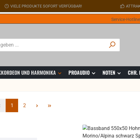
VIELE PRODUKTE SOFORT VERFÜGBAR!
ATTRAK
Service-Hotlin
 AKKORDEON UND HARMONIKA
PROAUDIO
NOTEN
CHR.
Seite
Seite
1
2