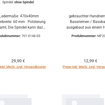
Spindel:
ohne Spindel
gebrauchter Handrie
reite: 60 mm Polsterung
Bassriemen / Bassb
amt, Die Spindel kann dazu
ausgebaut aus einem 
ellt werden, auch gleich mit
Instrument mit Spindel
oduktnummer:
701-0146-03
Produktnummer:
MF2
ge (Gegen Aufpreis) - bitte
gebraucht:
men und Polster -
Abnutzungserscheinu
Farbe: schwarz
Kratzer, leichte
Verschmutzungen kö
Regulärer Preis:
Regulärer P
29,90 €
12,99 €
vorhanden sein. Weitere
beantworten wir gerne pe
 inkl. MwSt. zzgl. Versandkosten
Preise inkl. MwSt. zzgl. Ver
In den Warenkorb
In den Warenkor