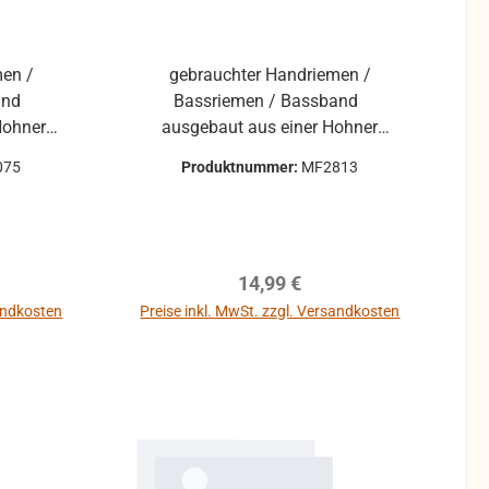
men /
gebrauchter Handriemen /
and
Bassriemen / Bassband
Hohner
ausgebaut aus einer Hohner
Atlantic mit Spindel gebraucht:
075
Produktnummer:
MF2813
Abnutzungserscheinungen,
ngen,
Kratzer, leichte
Verschmutzungen können
nnen
vorhanden sein. Weitere Fragen
reis:
Regulärer Preis:
14,99 €
 Fragen
beantworten wir gerne per Mail.
r Mail.
sandkosten
Preise inkl. MwSt. zzgl. Versandkosten
b
In den Warenkorb