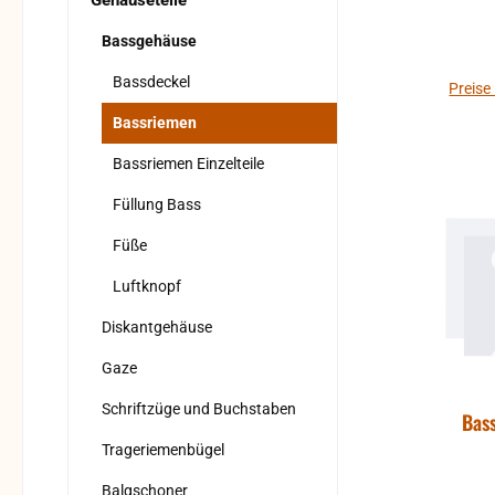
Gehäuseteile
Bassgehäuse
Bassdeckel
Preise
Bassriemen
Bassriemen Einzelteile
Füllung Bass
Füße
Luftknopf
Diskantgehäuse
Gaze
Schriftzüge und Buchstaben
Bas
Trageriemenbügel
Balgschoner