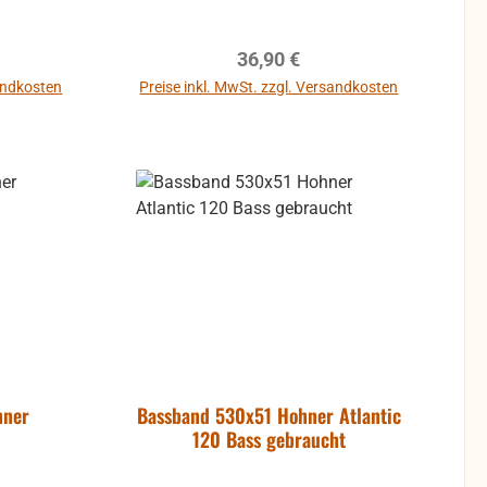
reis:
Regulärer Preis:
36,90 €
sandkosten
Preise inkl. MwSt. zzgl. Versandkosten
hner
Bassband 530x51 Hohner Atlantic
120 Bass gebraucht