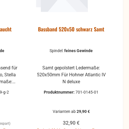
aucht
Bassband 520x50 schwarz Samt
nde
Spindel:
feines Gewinde
Samt gepolstert Ledermaße:
o, Stella
520x50mm Für Hohner Atlantic IV
N deluxe
9-g-2
Produktnummer:
701-0145-01
Varianten ab
29,90 €
Regulärer Preis:
32,90 €
espart)