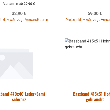
Varianten ab
29,90 €
Regulärer Preis:
Regulärer P
32,90 €
59,00 €
 inkl. MwSt. zzgl. Versandkosten
Preise inkl. MwSt. zzgl. Ver
sband 470x40 Leder/Samt
Bassband 415x51 Ho
schwarz
gebraucht