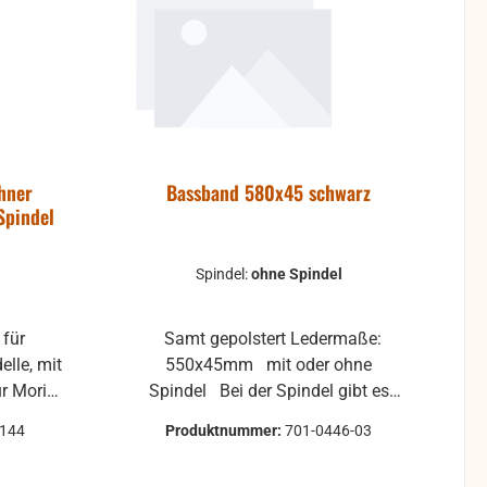
hner
Bassband 580x45 schwarz
Spindel
Spindel:
ohne Spindel
 für
Samt gepolstert Ledermaße:
lle, mit
550x45mm mit oder ohne
Spindel Bei der Spindel gibt es
verschiedene
0144
Produktnummer:
701-0446-03
Auswahlmöglichkeiten: grobes
oder feines Gewinde