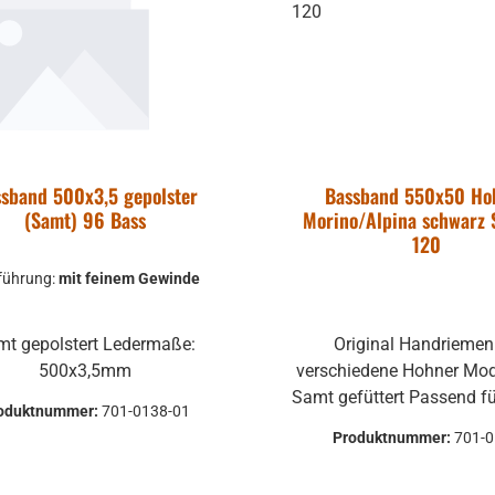
sband 500x3,5 gepolster
Bassband 550x50 Ho
(Samt) 96 Bass
Morino/Alpina schwarz 
120
führung:
mit feinem Gewinde
mt gepolstert Ledermaße:
Original Handriemen
500x3,5mm
verschiedene Hohner Mode
Samt gefüttert Passend für Morino
oduktnummer:
701-0138-01
IV S Morino V S Alpina 120 Piano
Produktnummer:
701-
Länge: 550 mm Breite: 50 mm mit
Spindel