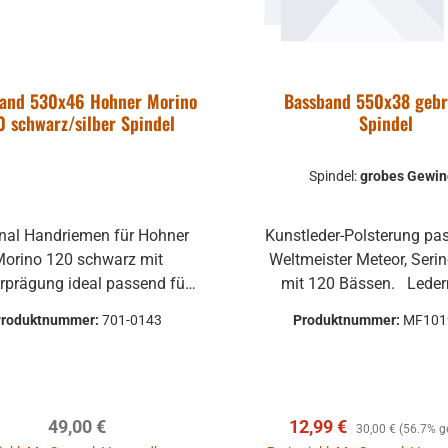
lle für einen
r:
701-2558-01
ationsbereich,
dio über die
roduction bis
ab
169,00 €
and 530x46 Hohner Morino
Bassband 550x38 gebr
agen und
0 schwarz/silber Spindel
Spindel
reis:
Regulärer Preis:
dio. Für
198,00 €
(9.6%
ungs- und
part)
Spindel:
grobes Gewi
n Restaurants,
. MwSt. zzgl.
 und im
dkosten
en Bereich ist
inal Handriemen für Hohner
Kunstleder-Polsterung passend für
Warenkorb
ntrol 1 Pro
orino 120 schwarz mit
Weltmeister Meteor, Serin
 ideale Lösung.
ung ideal passend für
mit 120 Bässen. Ledermaße:
 Tieftontreiber
enik-Version Länge: 530
550x38 mm
Produktnummer:
701-0143
Produktnummer:
MF101
L Control 1 mit
t-Abschirmung
Spindel
so daß dieser
 gefahrlos in
he von Video-
Regulärer Preis:
Verkaufspreis:
Regulärer Preis:
49,00 €
12,99 €
30,00 €
(56.7% g
trieben werden