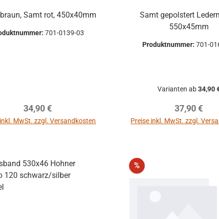
 braun, Samt rot, 450x40mm
Samt gepolstert Lede
550x45mm
oduktnummer:
701-0139-03
Produktnummer:
701-01
Varianten ab
34,90 
Regulärer Preis:
Regulärer P
34,90 €
37,90 €
 inkl. MwSt. zzgl. Versandkosten
Preise inkl. MwSt. zzgl. Ver
autsprecher
rol 1 Pro
Rabatt
%
m kompakter
Monitor zur