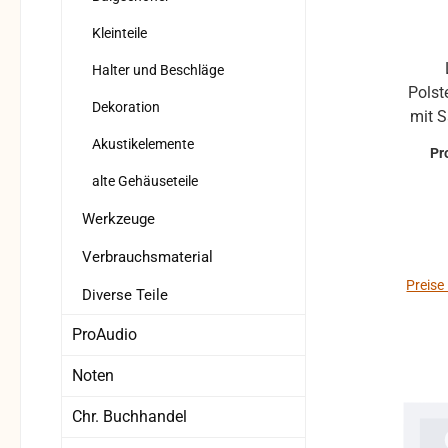
Kleinteile
Ledermaße: 470x40mm
Halter und Beschläge
Polsterb
Dekoration
mit S
best
Akustikelemente
Pr
Monta
alte Gehäuseteile
Anfragen Rie
Werkzeuge
Verbrauchsmaterial
Preise
Diverse Teile
ProAudio
Noten
Chr. Buchhandel