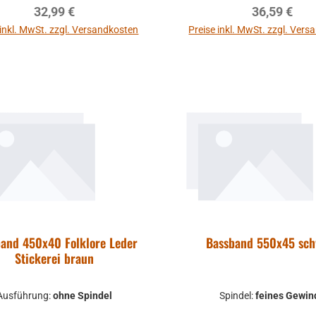
Regulärer Preis:
Regulärer P
32,99 €
36,59 €
 inkl. MwSt. zzgl. Versandkosten
Preise inkl. MwSt. zzgl. Ver
and 450x40 Folklore Leder
Bassband 550x45 sch
Stickerei braun
Ausführung:
ohne Spindel
Spindel:
feines Gewin