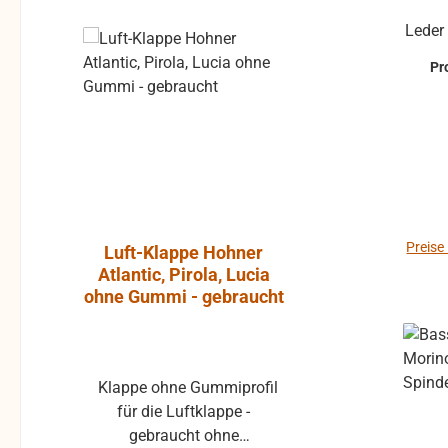
Leder
Rabatt
%
Pr
Preise
Luft-Klappe Hohner
Aktiver L
Atlantic, Pirola, Lucia
JBL Cont
ohne Gummi - gebraucht
Klappe ohne Gummiprofil
Die JBL Control 1 Pro ist
für die Luftklappe -
ein extre
gebraucht ohne
Breitband-