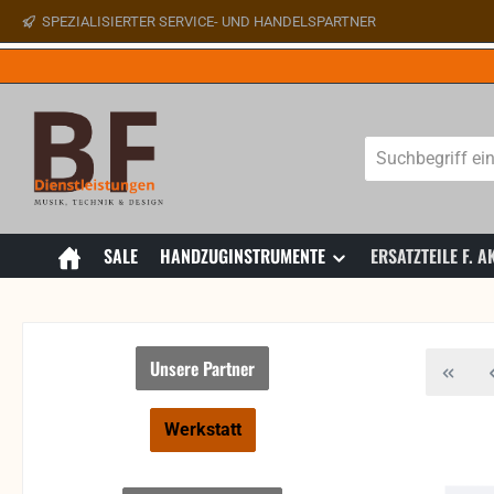
SPEZIALISIERTER SERVICE- UND HANDELSPARTNER
 Hauptinhalt springen
Zur Suche springen
Zur Hauptnavigation springen
SALE
HANDZUGINSTRUMENTE
ERSATZTEILE F.
Unsere Partner
Werkstatt