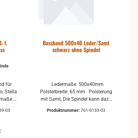
. f.
Bassband 500x40 Leder/Samt
ass
schwarz ohne Spindel
inde
Ledermaße: 500x40mm
o, Stella
Polsterbreite: 65 mm Polsterung
mit Samt, Die Spindel kann dazu
bestellt werden, auch gleich mit
39-03
Produktnummer:
701-0133-03
Montage (Gegen Aufpreis) - bitte
Anfragen Riemen und Polster -
Farbe: schwarz
€