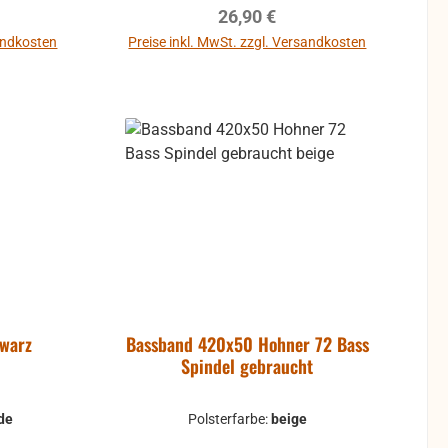
reis:
Regulärer Preis:
26,90 €
sandkosten
Preise inkl. MwSt. zzgl. Versandkosten
In den Warenkorb
warz
Bassband 420x50 Hohner 72 Bass
Spindel gebraucht
de
Polsterfarbe:
beige