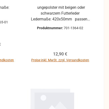
rmaße:
ungepolster mit beigen oder
schwarzem Futterleder
Ledermaße: 420x50mm passend
65-01
z.B. für: Hohner Arietta Hohner
Produktnummer:
701-1364-02
Bravo III ...
€
reis:
Regulärer Preis:
12,90 €
sandkosten
Preise inkl. MwSt. zzgl. Versandkosten
In den Warenkorb