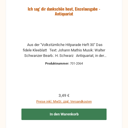
Ich sag' dir dankschön heut, Einzelausgabe -
Antiquariat
Aus der "Volkstümliche Hitparade Heft 30" Das
fidele Kleeblatt Text: Johann Mathis Musik: Walter
Schwanzer Bearb.: H. Schwarz Antiquariat, in der
Regel gebrauchte, aber nutzbare Noten. Es können
Produktnummer:
701-2064
Gebrauchsspuren vorhanden sein, z.B.:
handschriftliche Markierungen, Zeichen und
Ergänzungen Stempel Risse Reparaturen mit
Klebeband etc.
Regulärer Preis:
3,49 €
Preise inkl. MwSt. zzgl. Versandkosten
In den Warenkorb