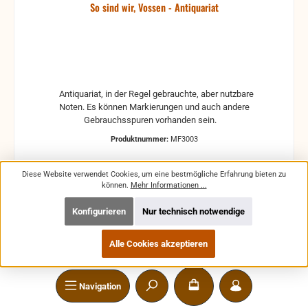
So sind wir, Vossen - Antiquariat
Antiquariat, in der Regel gebrauchte, aber nutzbare
Noten. Es können Markierungen und auch andere
Gebrauchsspuren vorhanden sein.
Produktnummer:
MF3003
Diese Website verwendet Cookies, um eine bestmögliche Erfahrung bieten zu
können.
Mehr Informationen ...
Konfigurieren
Nur technisch notwendige
Regulärer Preis:
1,59 €
Preise inkl. MwSt. zzgl. Versandkosten
Alle Cookies akzeptieren
In den Warenkorb
Navigation