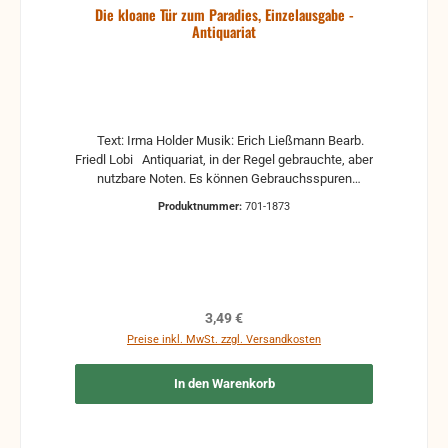
Die kloane Tür zum Paradies, Einzelausgabe -
Antiquariat
Text: Irma Holder Musik: Erich Ließmann Bearb.
Friedl Lobi Antiquariat, in der Regel gebrauchte, aber
nutzbare Noten. Es können Gebrauchsspuren
vorhanden sein, z.B.: handschriftliche Markierungen,
Produktnummer:
701-1873
Zeichen und Ergänzungen Stempel Risse
Reparaturen mit Klebeband etc.
Regulärer Preis:
3,49 €
Preise inkl. MwSt. zzgl. Versandkosten
In den Warenkorb