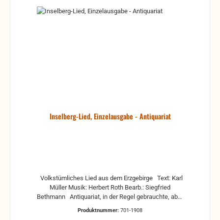
Inselberg-Lied, Einzelausgabe - Antiquariat
Volkstümliches Lied aus dem Erzgebirge Text: Karl
Müller Musik: Herbert Roth Bearb.: Siegfried
Bethmann Antiquariat, in der Regel gebrauchte, aber
nutzbare Noten. Es können Gebrauchsspuren
Produktnummer:
701-1908
vorhanden sein, z.B.: handschriftliche Markierungen,