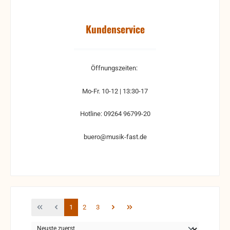
Kundenservice
Öffnungszeiten:
Mo-Fr. 10-12 | 13:30-17
Hotline: 09264 96799-20
buero@musik-fast.de
Seite
Seite
Seite
1
2
3