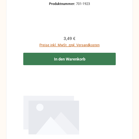
Gebrauchsspuren vorhanden sein, z.B.:
Produktnummer:
701-1923
handschriftliche Markierungen, Zeichen und
Ergänzungen Stempel Risse Reparaturen mit
Klebeband etc.
Regulärer Preis:
3,49 €
Preise inkl. MwSt. zzgl. Versandkosten
In den Warenkorb