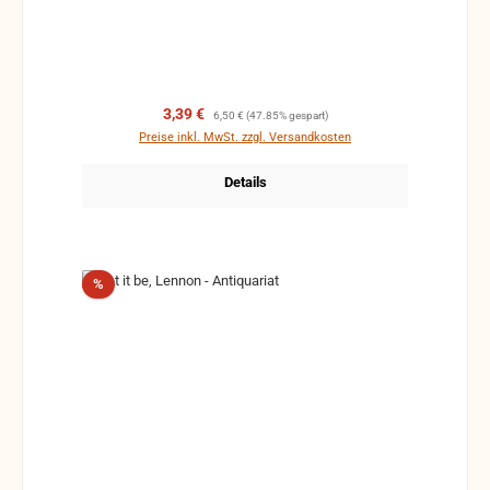
Verkaufspreis:
Regulärer Preis:
3,39 €
6,50 €
(47.85% gespart)
Preise inkl. MwSt. zzgl. Versandkosten
Details
Rabatt
%