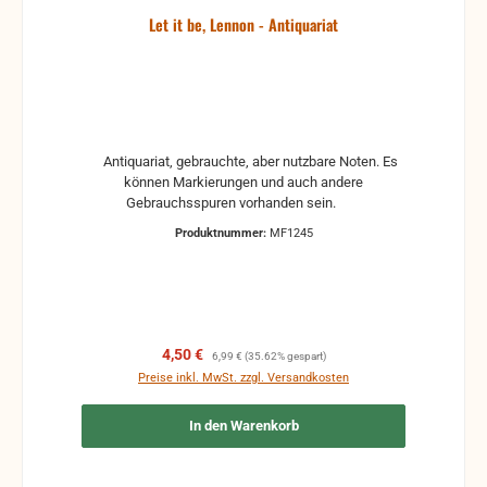
Let it be, Lennon - Antiquariat
Antiquariat, gebrauchte, aber nutzbare Noten. Es
können Markierungen und auch andere
Gebrauchsspuren vorhanden sein.
Produktnummer:
MF1245
Verkaufspreis:
Regulärer Preis:
4,50 €
6,99 €
(35.62% gespart)
Preise inkl. MwSt. zzgl. Versandkosten
In den Warenkorb