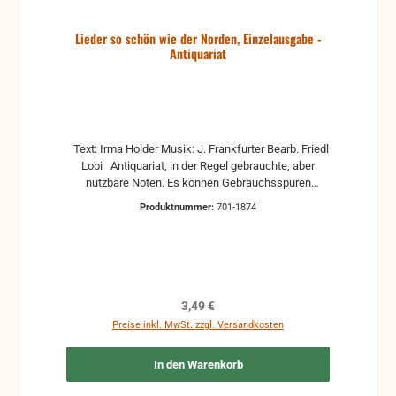
Lieder so schön wie der Norden, Einzelausgabe -
Antiquariat
Text: Irma Holder Musik: J. Frankfurter Bearb. Friedl
Lobi Antiquariat, in der Regel gebrauchte, aber
nutzbare Noten. Es können Gebrauchsspuren
vorhanden sein, z.B.: handschriftliche Markierungen,
Produktnummer:
701-1874
Zeichen und Ergänzungen Stempel Risse
Reparaturen mit Klebeband etc.
Regulärer Preis:
3,49 €
Preise inkl. MwSt. zzgl. Versandkosten
In den Warenkorb