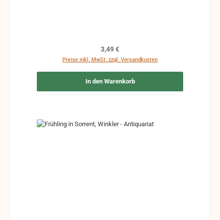
Ergänzungen Stempel Risse Reparaturen mit
Klebeband etc.
Regulärer Preis:
3,49 €
Preise inkl. MwSt. zzgl. Versandkosten
In den Warenkorb