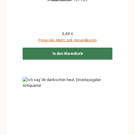
Produktnummer:
701-1929
handschriftliche Markierungen, Zeichen und
Ergänzungen Stempel Risse Reparaturen mit
Klebeband etc.
Regulärer Preis:
3,49 €
Preise inkl. MwSt. zzgl. Versandkosten
In den Warenkorb