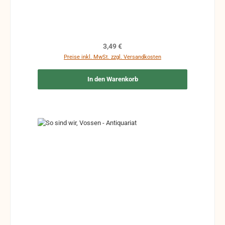
Zeichen und Ergänzungen Stempel Risse
Reparaturen mit Klebeband etc.
Regulärer Preis:
3,49 €
Preise inkl. MwSt. zzgl. Versandkosten
In den Warenkorb