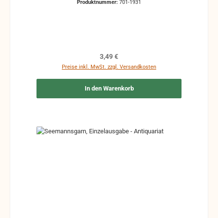
Produktnummer:
701-1931
Zeichen und Ergänzungen Stempel Risse
Reparaturen mit Klebeband etc.
Regulärer Preis:
3,49 €
Preise inkl. MwSt. zzgl. Versandkosten
In den Warenkorb