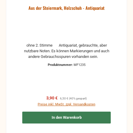
Aus der Steiermark, Holzschuh - Antiquariat
ohne 2. Stimme Antiquariat, gebrauchte, aber
nutzbare Noten. Es können Markierungen und auch
andere Gebrauchsspuren vorhanden sein.
Produktnummer:
MF1235
Verkaufspreis:
Regulärer Preis:
3,90 €
6,50 €
(40% gespart)
Preise inkl. MwSt. zzgl. Versandkosten
In den Warenkorb