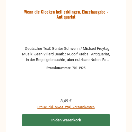
Wenn die Glocken hell erklingen, Einzelausgabe -
Antiquariat
Deutscher Text: Günter Schwenn / Michael Freytag
Musik: Jean Villard Bearb.: Rudolf Krebs Antiquariat,
in der Regel gebrauchte, aber nutzbare Noten. Es
können Gebrauchsspuren vorhanden sein, z.B.:
Produktnummer:
701-1925
handschriftliche Markierungen, Zeichen und
Ergänzungen Stempel Risse Reparaturen mit
Klebeband etc.
Regulärer Preis:
3,49 €
Preise inkl. MwSt. zzgl. Versandkosten
In den Warenkorb