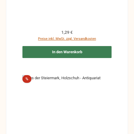
Regulärer Preis:
1,29 €
Preise inkl. MwSt. zzgl. Versandkosten
In den Warenkorb
Rabatt
%