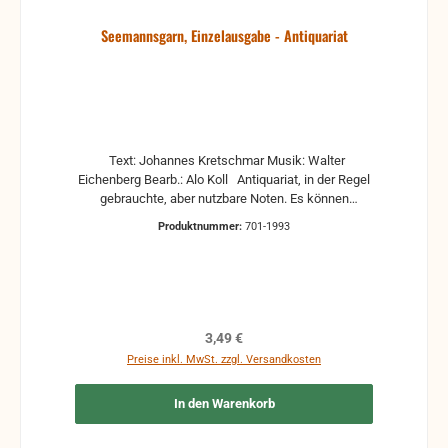
Seemannsgarn, Einzelausgabe - Antiquariat
Text: Johannes Kretschmar Musik: Walter
Eichenberg Bearb.: Alo Koll Antiquariat, in der Regel
gebrauchte, aber nutzbare Noten. Es können
Gebrauchsspuren vorhanden sein, z.B.:
Produktnummer:
701-1993
handschriftliche Markierungen, Zeichen und
Ergänzungen Stempel Risse Reparaturen mit
Klebeband etc.
Regulärer Preis:
3,49 €
Preise inkl. MwSt. zzgl. Versandkosten
In den Warenkorb