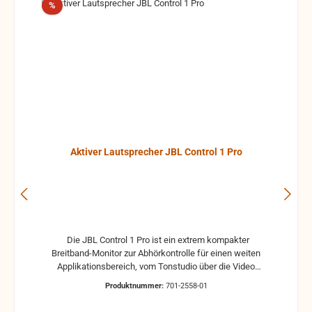
1930 MHz (länderabhängig) Sampleraten 24 bit / 48
Rabatt
%
kHz Latenz 19 ms
Aktiver Lautsprecher JBL Control 1 Pro
Die JBL Control 1 Pro ist ein extrem kompakter
Breitband-Monitor zur Abhörkontrolle für einen weiten
Applikationsbereich, vom Tonstudio über die Video
Postproduction bis zum Ü-Wagen und Rundfunkstudio.
Produktnummer:
701-2558-01
Für Beschallungs- und Rufanlagen in Restaurants, Hotels
und im audiovisuellen Bereich ist die JBL Control 1 Pro