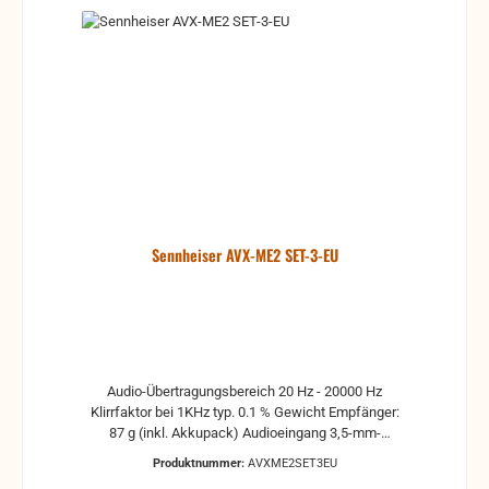
Sennheiser AVX-ME2 SET-3-EU
Audio-Übertragungsbereich 20 Hz - 20000 Hz
Klirrfaktor bei 1KHz typ. 0.1 % Gewicht Empfänger:
87 g (inkl. Akkupack) Audioeingang 3,5-mm-
Miniklinke Zum AVX-ME2 SET gehören das Lavalier-
Produktnummer:
AVXME2SET3EU
Mikrofon der Plug-on-Empfänger sowie alles nötige