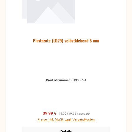
Plastazote (LD29) selbstklebend 5 mm
Produktnummer:
019305SA
Verkaufspreis:
Regulärer Preis:
39,99 €
44,20 €
(9.52% gespart)
Preise inkl. MwSt. zzgl. Versandkosten
Details