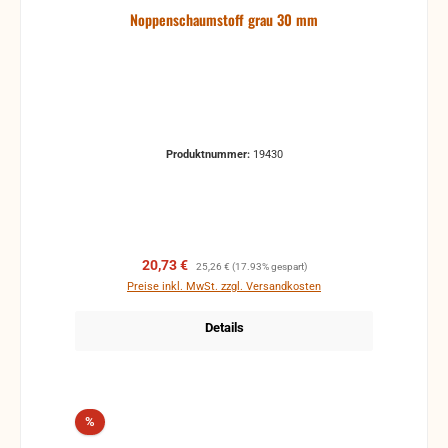
Noppenschaumstoff grau 30 mm
Produktnummer:
19430
Verkaufspreis:
Regulärer Preis:
20,73 €
25,26 €
(17.93% gespart)
Preise inkl. MwSt. zzgl. Versandkosten
Details
Rabatt
%