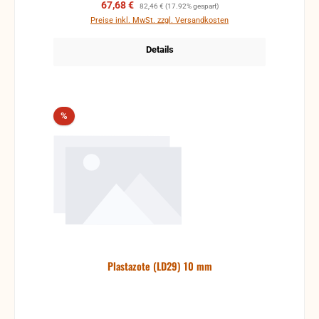
Verkaufspreis:
Regulärer Preis:
67,68 €
82,46 €
(17.92% gespart)
Preise inkl. MwSt. zzgl. Versandkosten
Details
Rabatt
%
Plastazote (LD29) 10 mm