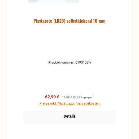
Plastazote (LD29) selbstklebend 10 mm
Produktnummer:
019310SA
Verkaufspreis:
Regulärer Preis:
62,99 €
69,98 €
(9.99% gespart)
Preise inkl. MwSt. zzgl. Versandkosten
Details