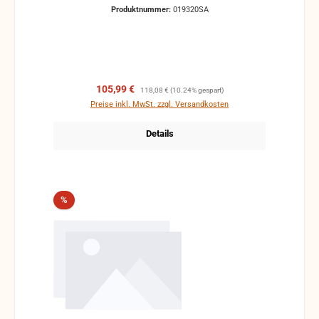
Produktnummer:
019320SA
Verkaufspreis:
Regulärer Preis:
105,99 €
118,08 €
(10.24% gespart)
Preise inkl. MwSt. zzgl. Versandkosten
Details
Rabatt
%