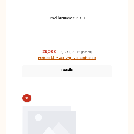
Produktnummer:
19310
Verkaufspreis:
Regulärer Preis:
26,53 €
32,32 €
(17.91% gespart)
Preise inkl. MwSt. zzgl. Versandkosten
Details
Rabatt
%