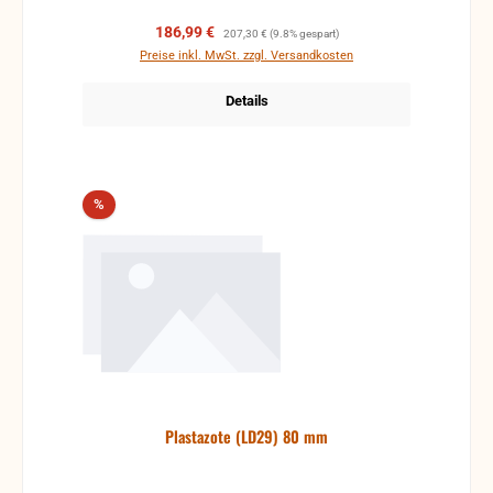
Verkaufspreis:
Regulärer Preis:
186,99 €
207,30 €
(9.8% gespart)
Preise inkl. MwSt. zzgl. Versandkosten
Details
Rabatt
%
Plastazote (LD29) 80 mm