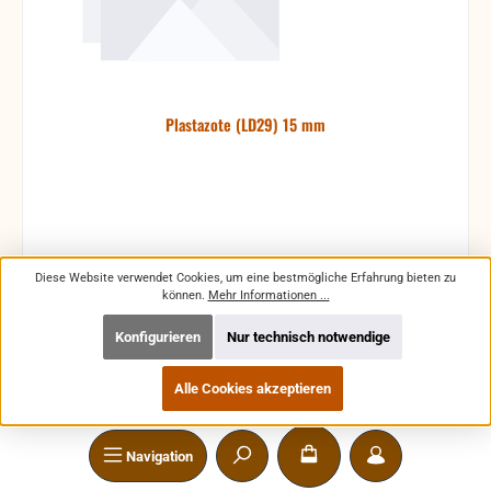
Plastazote (LD29) 15 mm
Produktnummer:
19315
Diese Website verwendet Cookies, um eine bestmögliche Erfahrung bieten zu
können.
Mehr Informationen ...
Konfigurieren
Nur technisch notwendige
Alle Cookies akzeptieren
Verkaufspreis:
Regulärer Preis:
37,12 €
45,22 €
(17.91% gespart)
Preise inkl. MwSt. zzgl. Versandkosten
Navigation
Details