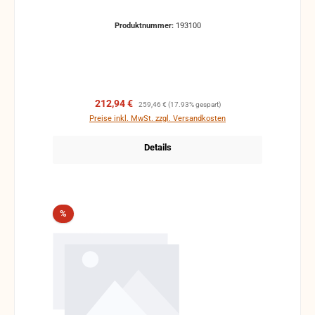
Produktnummer:
193100
Verkaufspreis:
Regulärer Preis:
212,94 €
259,46 €
(17.93% gespart)
Preise inkl. MwSt. zzgl. Versandkosten
Details
Rabatt
%