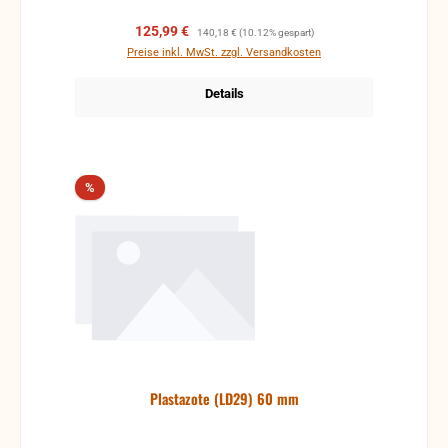
Verkaufspreis:
Regulärer Preis:
125,99 €
140,18 €
(10.12% gespart)
Preise inkl. MwSt. zzgl. Versandkosten
Details
Rabatt
%
Plastazote (LD29) 60 mm