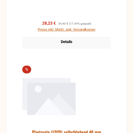
Verkaufspreis:
Regulärer Preis:
28,23 €
34,40 €
(17.94% gespart)
Preise inkl. MwSt. zzgl. Versandkosten
Details
Rabatt
%
Plastazote (LD29) selbstklebend 40 mm