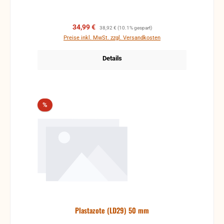
Verkaufspreis:
Regulärer Preis:
34,99 €
38,92 €
(10.1% gespart)
Preise inkl. MwSt. zzgl. Versandkosten
Details
Rabatt
%
Plastazote (LD29) 50 mm