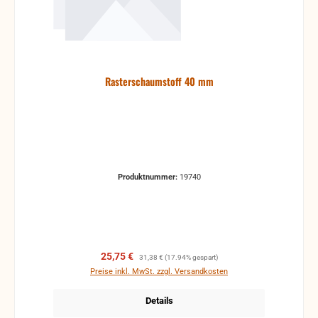
Rasterschaumstoff 40 mm
Produktnummer:
19740
Verkaufspreis:
Regulärer Preis:
25,75 €
31,38 €
(17.94% gespart)
Preise inkl. MwSt. zzgl. Versandkosten
Details