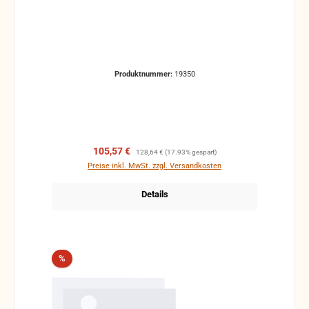
Produktnummer:
19350
Verkaufspreis:
Regulärer Preis:
105,57 €
128,64 €
(17.93% gespart)
Preise inkl. MwSt. zzgl. Versandkosten
Details
Rabatt
%