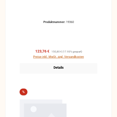
Produktnummer:
19360
Verkaufspreis:
Regulärer Preis:
123,76 €
150,80 €
(17.93% gespart)
Preise inkl. MwSt. zzgl. Versandkosten
Details
Rabatt
%