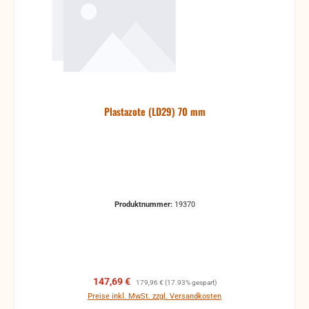
Plastazote (LD29) 70 mm
Produktnummer:
19370
Verkaufspreis:
Regulärer Preis:
147,69 €
179,96 €
(17.93% gespart)
Preise inkl. MwSt. zzgl. Versandkosten