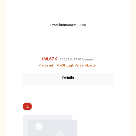
Produktnummer:
19380
Verkaufspreis:
Regulärer Preis:
168,67 €
205,52 €
(17.93% gespart)
Preise inkl. MwSt. zzgl. Versandkosten
Details
Rabatt
%