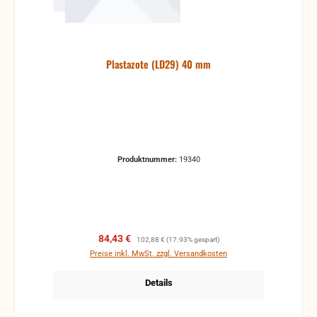
Plastazote (LD29) 40 mm
Produktnummer:
19340
Verkaufspreis:
Regulärer Preis:
84,43 €
102,88 €
(17.93% gespart)
Preise inkl. MwSt. zzgl. Versandkosten
Details