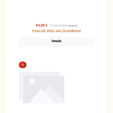
Verkaufspreis:
Regulärer Preis:
63,28 €
77,10 €
(17.92% gespart)
Preise inkl. MwSt. zzgl. Versandkosten
Details
Rabatt
%