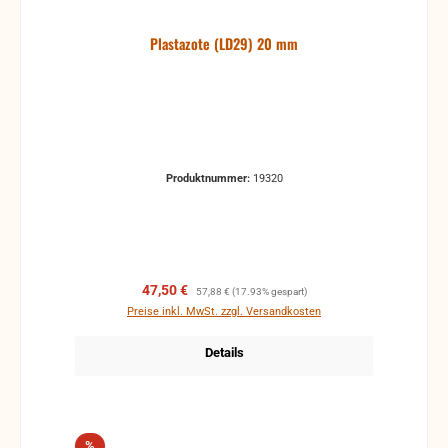
Plastazote (LD29) 20 mm
Produktnummer:
19320
Verkaufspreis:
Regulärer Preis:
47,50 €
57,88 €
(17.93% gespart)
Preise inkl. MwSt. zzgl. Versandkosten
Details
Rabatt
%