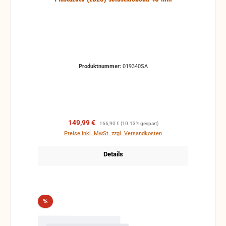
Produktnummer:
019340SA
Verkaufspreis:
Regulärer Preis:
149,99 €
166,90 €
(10.13% gespart)
Preise inkl. MwSt. zzgl. Versandkosten
Details
Rabatt
%