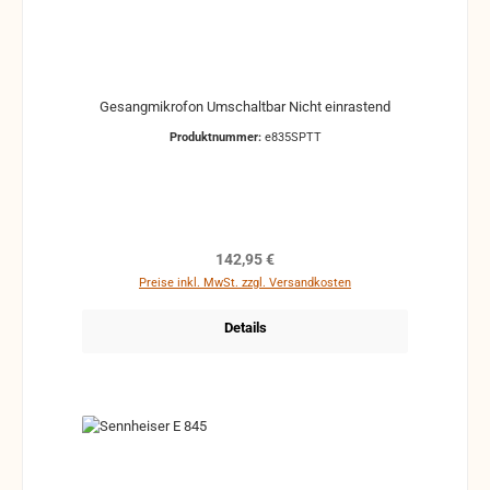
Gesangmikrofon Umschaltbar Nicht einrastend
Produktnummer:
e835SPTT
Regulärer Preis:
142,95 €
Preise inkl. MwSt. zzgl. Versandkosten
Details