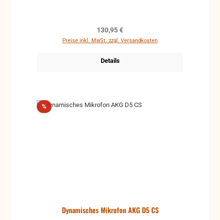
Körperschalldämpfung *
Brummkompensationsspule * mit On/Off Schalter
Lieferumfang * 1 E 845 S * 1 Mikrofonklemme * 1
Regulärer Preis:
130,95 €
Tasche
Preise inkl. MwSt. zzgl. Versandkosten
Details
Rabatt
%
Dynamisches Mikrofon AKG D5 CS