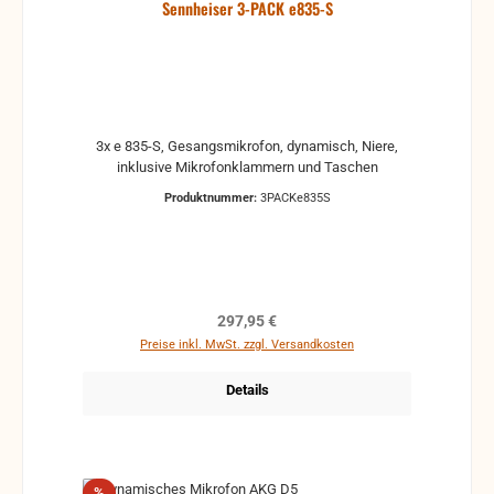
Sennheiser 3-PACK e835-S
3x e 835-S, Gesangsmikrofon, dynamisch, Niere,
inklusive Mikrofonklammern und Taschen
Produktnummer:
3PACKe835S
Regulärer Preis:
297,95 €
Preise inkl. MwSt. zzgl. Versandkosten
Details
Rabatt
%