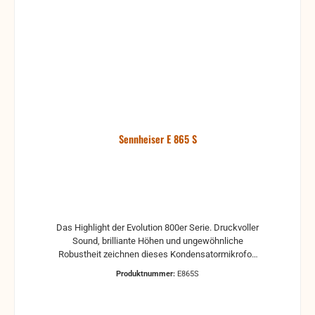
Rückkopplungen, Umgebungs- oder
Griffgeräuschen, sondern maximaler Spielraum für
die eigene Stimme: Das Sennheiser e 835 klingt
besser als die Standard-Klasse. Moderation und
Gesang bleiben glasklar und natürlich, selbst bei
wechselndem Abstand zur Kapsel. Seine extrem
robuste Bauart und das unkomplizierte Handling
machen das e 835 zur ersten Wahl für Proberaum,
Home-Recordings oder Bühne. Zu einem der
Topseller seiner Klasse wurde es auch überall dort,
Sennheiser E 865 S
wo hohe Sprachverständlichkeit entscheidend ist:
etwa bei Vorträgen, Moderationen oder Konferenzen
in großen und kleinen Sälen.
Das Highlight der Evolution 800er Serie. Druckvoller
Sound, brilliante Höhen und ungewöhnliche
Robustheit zeichnen dieses Kondensatormikrofon
aus. Auch als - S Variante mit geräuschlosem Ein/-
Produktnummer:
E865S
Ausschalter. Merkmale * Robustes Metallgehäuse *
Präsenzanhebung sorgt für klaren,
durchsetzungsstarken Sound * Extreme