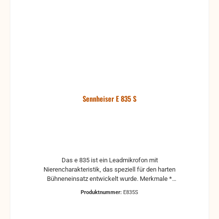
Gesang und Sprache setzen sich so auch unter sehr
lauten Bühnenbedingungen optimal durch.
Griffgeräusche werden durch die elastische
Kapselhalterung effektiv verhindert. Für den harten
Bühneneinsatz bieten das robuste
Ganzmetallgehäuse und der Federstahl-Korb den
bestmöglichen Schutz.
Sennheiser E 835 S
Das e 835 ist ein Leadmikrofon mit
Nierencharakteristik, das speziell für den harten
Bühneneinsatz entwickelt wurde. Merkmale *
Robustes Metallgehäuse * Hohe
Produktnummer:
E835S
Rückkopplungssicherheit * Höhere Schalldrücke
können problemlos verarbeitet werden * Sehr gute
Körperschalldämpfung durch federnde