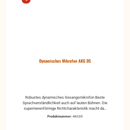
Dynamisches Mikrofon AKG D5
Robustes dynamisches Gesangsmikrofon Beste
Sprachverständlichkeit auch auf lauten Bühnen. Die
supernierenförmige Richtcharakteristik macht das
Mikrofon unempfindlich gegen Rückkopplungen.
Produktnummer:
AKGD5
Effektive Unterdrückung von Hand- und
Kabelgeräuschen. Eingebauter Windschutz