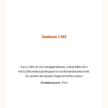
Sennheiser E 965
Das e 965 ist ein handgehaltenes Vokal-Mikrofon
mit Echtkondensatorkapsel in Großmembrantechnik.
Es vereint die besten Eigenschaften eines
Bühnenmikrofons mit Sennheisers wegweisender
Produktnummer:
E965
Erfahrung im Bereich der Akustik. Sein druckvoller
und feinzeichnender Klang macht das e 965 zu dem
Top-Mikrofon der preisgekrönten evolution 900er
Serie. Merkmale * Umschaltbare Richtcharakteristik
(Niere/Superniere) durch