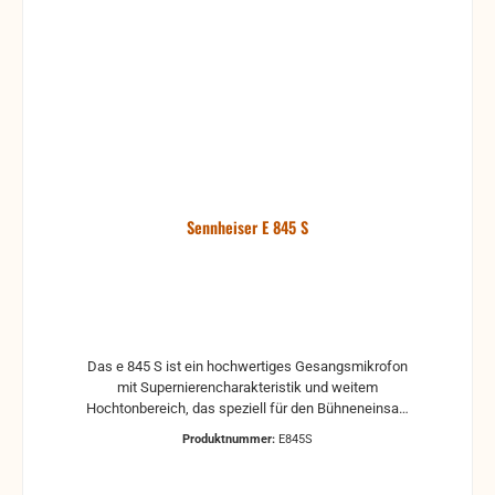
Sennheiser E 845 S
Das e 845 S ist ein hochwertiges Gesangsmikrofon
mit Supernierencharakteristik und weitem
Hochtonbereich, das speziell für den Bühneneinsatz
geeignet ist. Mit On/Off Schalter Merkmale *
Produktnummer:
E845S
Ganzmetallgehäuse * Weiter Dynamikumfang und
weicher Frequenzgang für ausgezeichnete Signal-
qualität * Hohe Rückkopplungssicherheit * Sehr gute