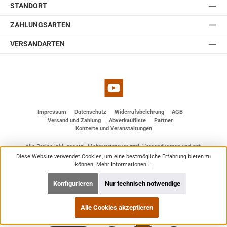
STANDORT
ZAHLUNGSARTEN
VERSANDARTEN
YouTube
Impressum
Datenschutz
Widerrufsbelehrung
AGB
Versand und Zahlung
Abverkaufliste
Partner
Konzerte und Veranstaltungen
Alle Preise inkl. gesetzl. Mehrwertsteuer zzgl.
Versandkosten
und ggf.
Nachnahmegebühren, wenn nicht anders angegeben.
Diese Website verwendet Cookies, um eine bestmögliche Erfahrung bieten zu
© 2026 BF - Dienstleistungen - Alle Rechte vorbehalten. Theme by
ThemeWare®
können.
Mehr Informationen ...
Konfigurieren
Nur technisch notwendige
Alle Cookies akzeptieren