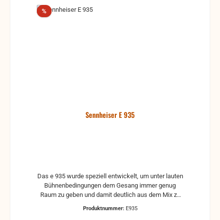
Rabatt
%
Sennheiser E 935
Das e 935 wurde speziell entwickelt, um unter lauten
Bühnenbedingungen dem Gesang immer genug
Raum zu geben und damit deutlich aus dem Mix zu
stellen. Merkmale * Metallgehäuse * Federnde
Produktnummer:
E935
Kapsellagerung * Gleichmäßige Richtcharakteristik *