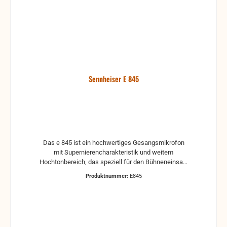
Sennheiser E 845
Das e 845 ist ein hochwertiges Gesangsmikrofon
mit Supernierencharakteristik und weitem
Hochtonbereich, das speziell für den Bühneneinsatz
geeignet ist. Merkmale * Ganzmetallgehäuse *
Produktnummer:
E845
Weiter Dynamikumfang und weicher Frequenzgang
für ausgezeichnete Signal-qualität * Hohe
Rückkopplungssicherheit * Sehr gute
Körperschalldämpfung *
Brummkompensationsspule Technische Daten