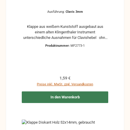
Ausführung:
Clavis 3mm
Klappe aus weißem Kunststoff ausgebaut aus
einem alten Klingenthaler Instrument
unterschiedliche Ausnahmen für Clavishebel ohne
Klappenbelag Gebraucht, kann Gebrauchsspuren
Produktnummer:
MF2773-1
und Reste von Kleber und Belag haben, auch die
Maße könne leicht abweichen
Regulärer Preis:
1,59 €
Preise inkl. MwSt. zzgl. Versandkosten
In den Warenkorb