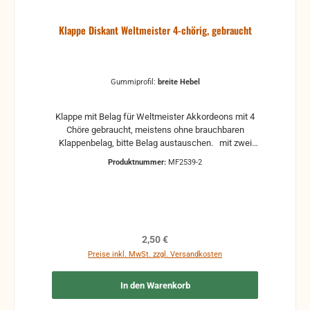
Klappe Diskant Weltmeister 4-chörig, gebraucht
Gummiprofil:
breite Hebel
Klappe mit Belag für Weltmeister Akkordeons mit 4
Chöre gebraucht, meistens ohne brauchbaren
Klappenbelag, bitte Belag austauschen. mit zwei
verschiedene Gummiprofile für Clavishebel
Produktnummer:
MF2539-2
Regulärer Preis:
2,50 €
Preise inkl. MwSt. zzgl. Versandkosten
In den Warenkorb