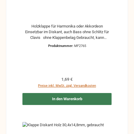
Holzklappe für Harmonika oder Akkordeon
Einsetzbar im Diskant, auch Bass ohne Schlitz für
Clavis ohne Klappenbelag Gebraucht, kann
Gebrauchsspuren und Reste von Kleber und Belag
Produktnummer:
MF2765
haben, auch die Maße könne leicht abweichen
Regulärer Preis:
1,69 €
Preise inkl. MwSt. zzgl. Versandkosten
In den Warenkorb