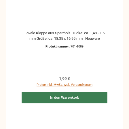
ovale Klappe aus Sperrholz Dicke: ca. 1,48 - 1,5
mm Größe: ca. 18,35 x 16,95 mm Neuware
Produktnummer:
701-1089
Regulärer Preis:
1,99 €
Preise inkl. MwSt. zzgl. Versandkosten
In den Warenkorb