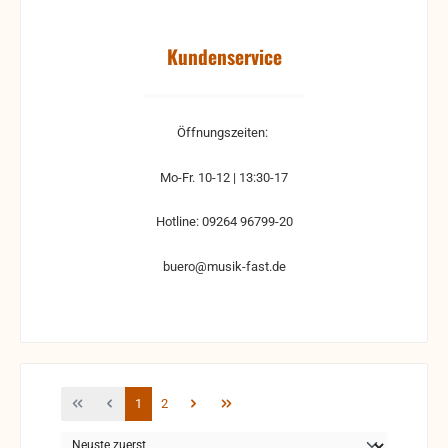
Kundenservice
Öffnungszeiten:
Mo-Fr. 10-12 | 13:30-17
Hotline: 09264 96799-20
buero@musik-fast.de
Seite
Seite
1
2