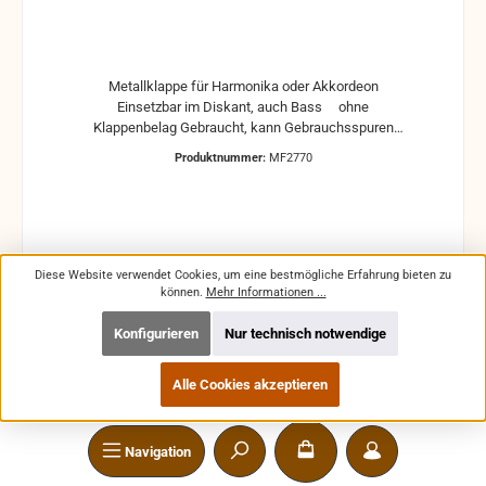
Metallklappe für Harmonika oder Akkordeon
Einsetzbar im Diskant, auch Bass ohne
Klappenbelag Gebraucht, kann Gebrauchsspuren
und Reste von Kleber und Belag haben, auch die
Produktnummer:
MF2770
Maße könne leicht abweichen
Diese Website verwendet Cookies, um eine bestmögliche Erfahrung bieten zu
Regulärer Preis:
1,59 €
können.
Mehr Informationen ...
Preise inkl. MwSt. zzgl. Versandkosten
Konfigurieren
Nur technisch notwendige
In den Warenkorb
Alle Cookies akzeptieren
Navigation