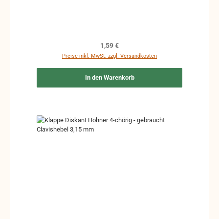
Regulärer Preis:
1,59 €
Preise inkl. MwSt. zzgl. Versandkosten
In den Warenkorb