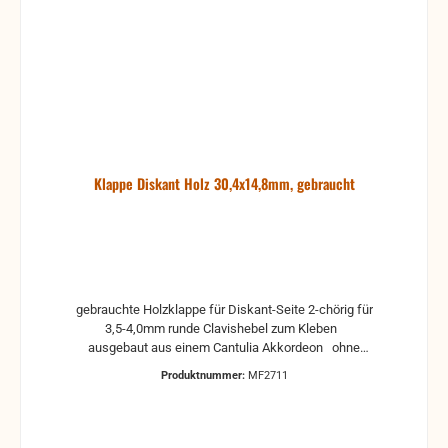
Klappe Diskant Holz 30,4x14,8mm, gebraucht
gebrauchte Holzklappe für Diskant-Seite 2-chörig für
3,5-4,0mm runde Clavishebel zum Kleben
ausgebaut aus einem Cantulia Akkordeon ohne
Klappenbelag, Reste von alte Beläge können noch
Produktnummer:
MF2711
drauf sein, deshalb sollte die Klappe erst gereinigt
werden. Das ist aber recht einfach. Man nimmt
einfach eine plane und glatte Oberfläche, auf die ein
mittelgrobes Schleifpapier gelegt oder auch geklebt