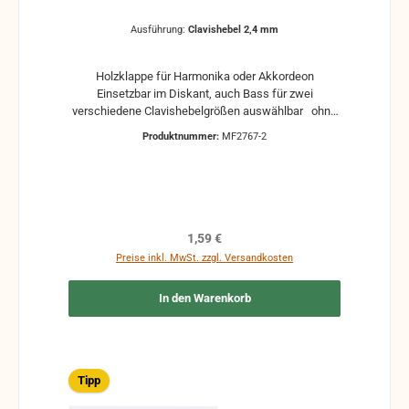
Ausführung:
Clavishebel 2,4 mm
Holzklappe für Harmonika oder Akkordeon
Einsetzbar im Diskant, auch Bass für zwei
verschiedene Clavishebelgrößen auswählbar ohne
Klappenbelag Gebraucht, kann Gebrauchsspuren
Produktnummer:
MF2767-2
und Reste von Kleber und Belag haben, auch die
Maße könne leicht abweichen
Regulärer Preis:
1,59 €
Preise inkl. MwSt. zzgl. Versandkosten
In den Warenkorb
Tipp