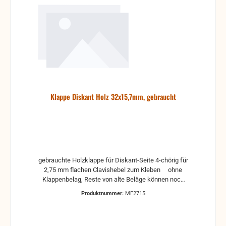
Klappe Diskant Holz 32x15,7mm, gebraucht
gebrauchte Holzklappe für Diskant-Seite 4-chörig für
2,75 mm flachen Clavishebel zum Kleben ohne
Klappenbelag, Reste von alte Beläge können noch
drauf sein, deshalb sollte die Klappe erst gereinigt
Produktnummer:
MF2715
werden. Das ist aber recht einfach. Man nimmt
einfach eine plane und glatte Oberfläche, auf die ein
mittelgrobes Schleifpapier gelegt oder auch geklebt