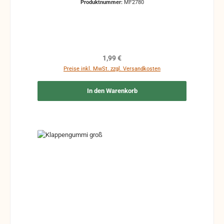
Produktnummer:
MF2780
Maße könne leicht abweichen
Regulärer Preis:
1,99 €
Preise inkl. MwSt. zzgl. Versandkosten
In den Warenkorb