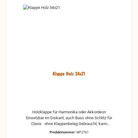
Klappe Holz 34x21
Holzklappe für Harmonika oder Akkordeon
Einsetzbar im Diskant, auch Bass ohne Schlitz für
Clavis ohne Klappenbelag Gebraucht, kann
Gebrauchsspuren und Reste von Kleber und Belag
Produktnummer:
MF2761
haben, auch die Maße könne leicht abweichen