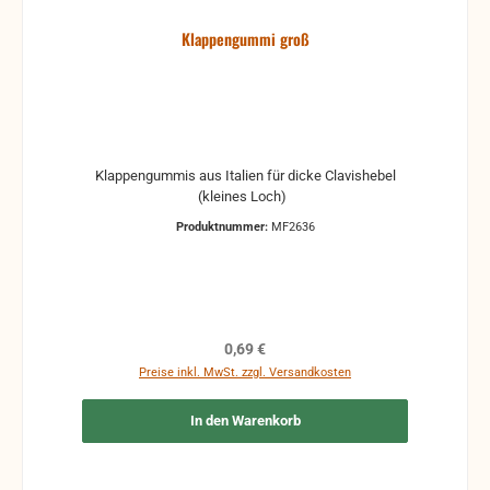
Klappengummi groß
Klappengummis aus Italien für dicke Clavishebel
(kleines Loch)
Produktnummer:
MF2636
Regulärer Preis:
0,69 €
Preise inkl. MwSt. zzgl. Versandkosten
In den Warenkorb