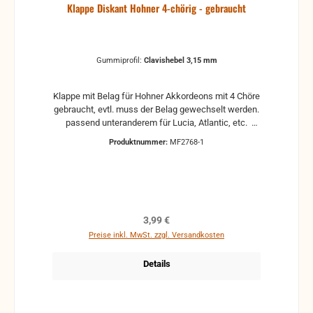
Klappe Diskant Hohner 4-chörig - gebraucht
Gummiprofil:
Clavishebel 3,15 mm
Klappe mit Belag für Hohner Akkordeons mit 4 Chöre
gebraucht, evtl. muss der Belag gewechselt werden.
passend unteranderem für Lucia, Atlantic, etc.
mit drei verschiedene Gummiprofile für Clavishebel
Produktnummer:
MF2768-1
Regulärer Preis:
3,99 €
Preise inkl. MwSt. zzgl. Versandkosten
Details