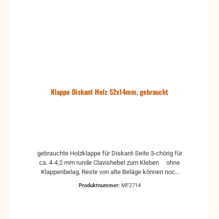
Klappe Diskant Holz 52x14mm, gebraucht
gebrauchte Holzklappe für Diskant-Seite 3-chörig für
ca. 4-4,2 mm runde Clavishebel zum Kleben ohne
Klappenbelag, Reste von alte Beläge können noch
drauf sein, deshalb sollte die Klappe erst gereinigt
Produktnummer:
MF2714
werden. Das ist aber recht einfach. Man nimmt
einfach eine plane und glatte Oberfläche, auf die ein
mittelgrobes Schleifpapier gelegt oder auch geklebt
wird. Darauf einfach die Klappe abschleifen, bis die