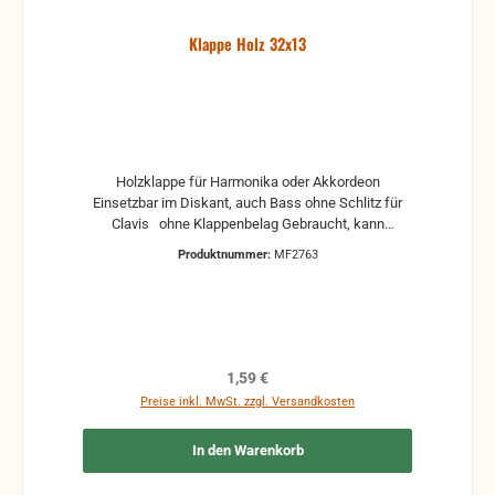
Klappe Holz 32x13
Holzklappe für Harmonika oder Akkordeon
Einsetzbar im Diskant, auch Bass ohne Schlitz für
Clavis ohne Klappenbelag Gebraucht, kann
Gebrauchsspuren und Reste von Kleber und Belag
Produktnummer:
MF2763
haben, auch die Maße könne leicht abweichen
Regulärer Preis:
1,59 €
Preise inkl. MwSt. zzgl. Versandkosten
In den Warenkorb