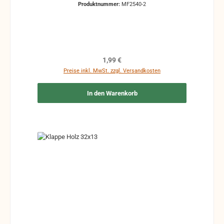
Produktnummer:
MF2540-2
Regulärer Preis:
1,99 €
Preise inkl. MwSt. zzgl. Versandkosten
In den Warenkorb