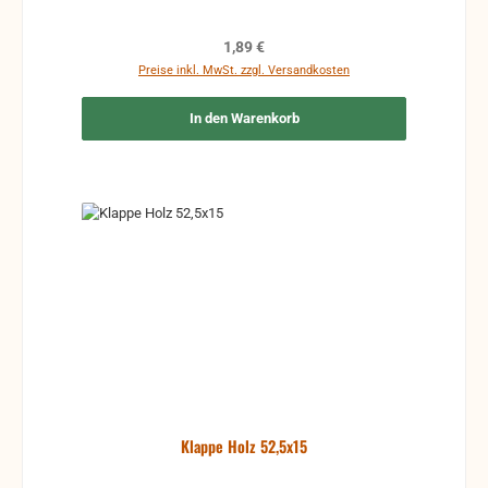
letzte Reste des alten Belages entfernt sind. Danach
lässt sich der neue Belag bestens aufkleben.
Regulärer Preis:
1,89 €
Preise inkl. MwSt. zzgl. Versandkosten
In den Warenkorb
Klappe Holz 52,5x15