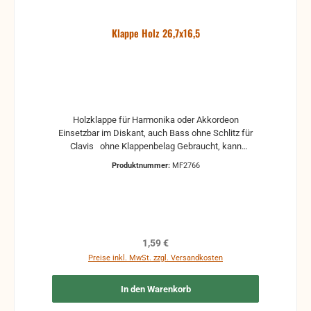
Klappe Holz 26,7x16,5
Holzklappe für Harmonika oder Akkordeon
Einsetzbar im Diskant, auch Bass ohne Schlitz für
Clavis ohne Klappenbelag Gebraucht, kann
Gebrauchsspuren und Reste von Kleber und Belag
Produktnummer:
MF2766
haben, auch die Maße könne leicht abweichen
Regulärer Preis:
1,59 €
Preise inkl. MwSt. zzgl. Versandkosten
In den Warenkorb