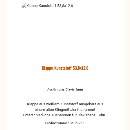
Klappe Kunststoff 53,8x12,6
Ausführung:
Clavis 3mm
Klappe aus weißem Kunststoff ausgebaut aus
einem alten Klingenthaler Instrument
unterschiedliche Ausnahmen für Clavishebel ohne
Klappenbelag Gebraucht, kann Gebrauchsspuren
Produktnummer:
MF2773-1
und Reste von Kleber und Belag haben, auch die