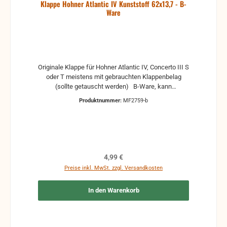
Klappe Hohner Atlantic IV Kunststoff 62x13,7 - B-
Ware
Originale Klappe für Hohner Atlantic IV, Concerto III S
oder T meistens mit gebrauchten Klappenbelag
(sollte getauscht werden) B-Ware, kann
Gebrauchsspuren und Reste von Kleber und Belag
Produktnummer:
MF2759-b
haben, auch die Maße könne leicht abweichen,
zusätzlich können leichte Ausbrüche beim
Kunststoff vorhanden sein. Funktion sollte gegeben
sein.
Regulärer Preis:
4,99 €
Preise inkl. MwSt. zzgl. Versandkosten
In den Warenkorb