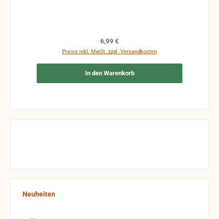
Regulärer Preis:
6,99 €
Preise inkl. MwSt. zzgl. Versandkosten
In den Warenkorb
Produktgalerie überspringen
Neuheiten