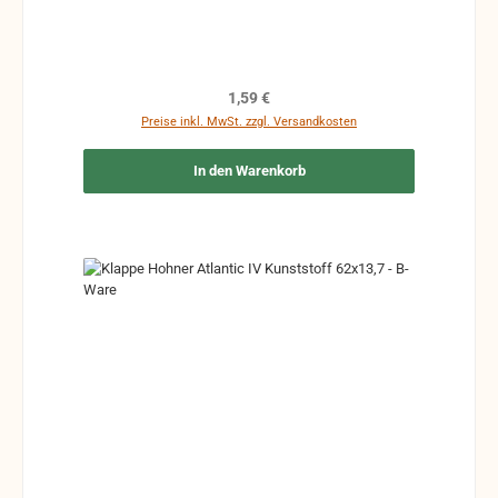
Maße könne leicht abweichen
Regulärer Preis:
1,59 €
Preise inkl. MwSt. zzgl. Versandkosten
In den Warenkorb