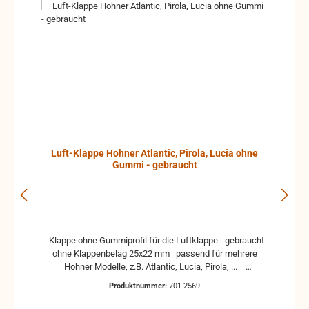
Luft-Klappe Hohner Atlantic, Pirola, Lucia ohne
Gummi - gebraucht
Klappe ohne Gummiprofil für die Luftklappe - gebraucht
ohne Klappenbelag 25x22 mm passend für mehrere
Hohner Modelle, z.B. Atlantic, Lucia, Pirola, ...
gebrauchte Teile können optische Beschädigungen
Produktnummer:
701-2569
haben, leichte Verformungen, Dellen oder Kratzer und sind
kein Reklamationsgrund Alle Teile sind auf Funktion