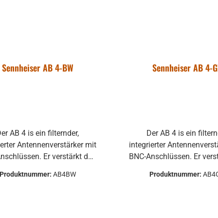
Keine gesonderte
Stromversorgung nötig
mpaktes Metallgehäuse
 12,5 x 8,2 x 2,6 cm
Weight 184g
Sennheiser AB 4-BW
Sennheiser AB 4-
er AB 4 is ein filternder,
Der AB 4 is ein filtern
ierter Antennenverstärker mit
integrierter Antennenverst
nschlüssen. Er verstärkt das
BNC-Anschlüssen. Er vers
gehende Singal um typisch
eingehende Singal um t
Produktnummer:
AB4BW
Produktnummer:
AB4
12dB und verhindert so
12dB und verhindert
lverluste bei langen Kabeln.
Signalverluste bei langen
AB 4 ist vollkompatibel mit
Der AB 4 ist vollkompati
evolution wireless Systemen.
allen evolution wireless 