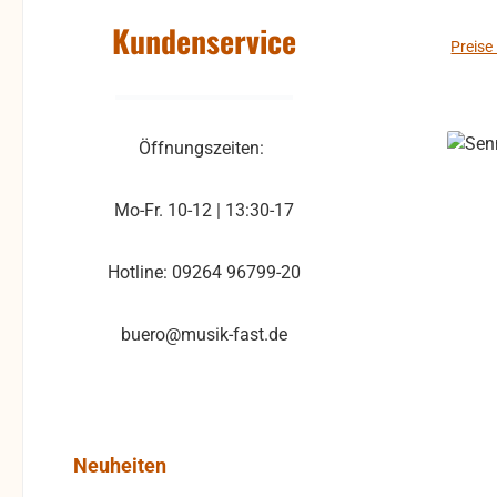
Zusätz
Kundenservice
au
Preise
erw
Verst
typ 12
Öffnungszeiten:
Ko
Ver
Mo-Fr. 10-12 | 13:30-17
Hotline: 09264 96799-20
Ko
Dimensions
buero@musik-fast.de
Produktgalerie überspringen
Neuheiten