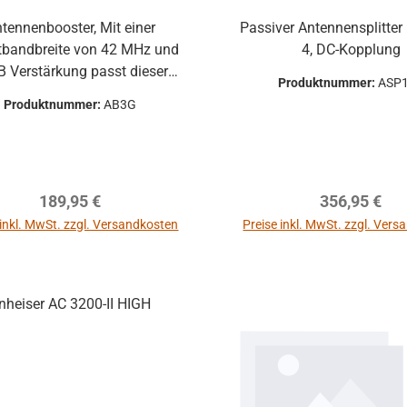
tennenbooster, Mit einer
Passiver Antennensplitter 
tbandbreite von 42 MHz und
4, DC-Kopplung
 Verstärkung passt dieser
Produktnummer:
ASP
tennenbooster genau zur
Produktnummer:
AB3G
ungscharakteristik der ew G3
änger. Bis zu zwei AB 3 je
rsity-Zweig sorgen für eine
ensation von Verlusten auf
Regulärer Preis:
Regulärer Pr
189,95 €
356,95 €
den HF-Kabeln. Die
ungsversorgung der Booster
 inkl. MwSt. zzgl. Versandkosten
Preise inkl. MwSt. zzgl. Ver
autsprecher
folgt über ASA 1 / NT 1-1.
rol 1 Pro
m kompakter
Monitor zur