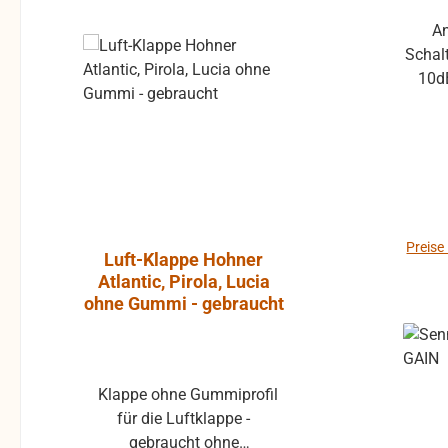
An
Rabatt
%
Schal
10dB
An
Leist
Empf
Dive
Komp
Spann
Preise
Luft-Klappe Hohner
Aktiver L
er
Atlantic, Pirola, Lucia
JBL Cont
ohne Gummi - gebraucht
Klappe ohne Gummiprofil
Die JBL Control 1 Pro ist
für die Luftklappe -
ein extre
gebraucht ohne
Breitband-