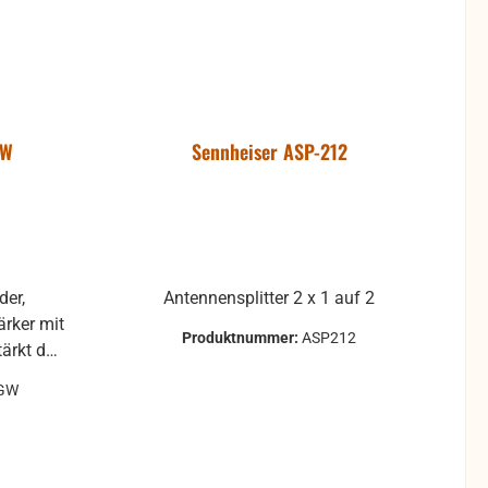
GW
Sennheiser ASP-212
der,
Antennensplitter 2 x 1 auf 2
ärker mit
Produktnummer:
ASP212
tärkt das
ypisch
GW
 so
 Kabeln.
bel mit
Systemen.