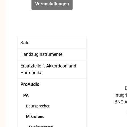
Veranstaltungen
Sale
Handzuginstrumente
Ersatzteile f. Akkordeon und
Harmonika
ProAudio
D
integr
PA
BNC-A
Lautsprecher
ein
Mikrofone
Signa