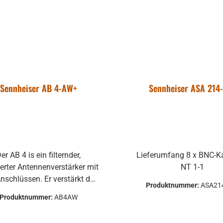
Sennheiser AB 4-AW+
Sennheiser ASA 214
er AB 4 is ein filternder,
Lieferumfang 8 x BNC-Kabel 1 x
ierter Antennenverstärker mit
NT 1-1
nschlüssen. Er verstärkt das
Produktnummer:
ASA21
gehende Singal um typisch
Produktnummer:
AB4AW
12dB und verhindert so
lverluste bei langen Kabeln.