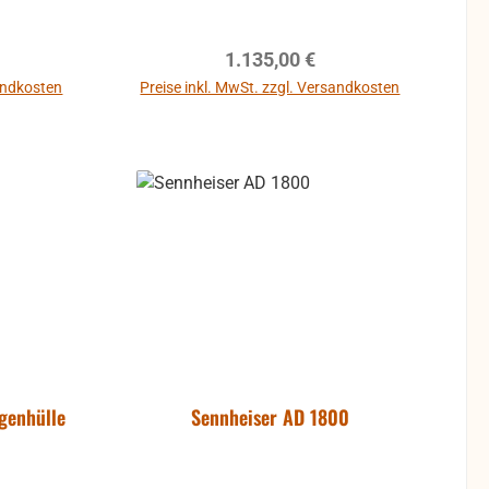
eis:
Regulärer Preis:
1.135,00 €
sandkosten
Preise inkl. MwSt. zzgl. Versandkosten
genhülle
Sennheiser AD 1800