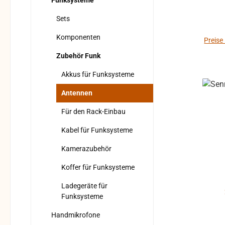
Funksysteme
Der 
allen 
Sets
Zusätz
Komponenten
au
Preise
erw
Zubehör Funk
Verst
Akkus für Funksysteme
typ 12
Antennen
Ko
Für den Rack-Einbau
Ver
Kabel für Funksysteme
Ko
Kamerazubehör
Dimensions
Koffer für Funksysteme
Ladegeräte für
Funksysteme
Handmikrofone