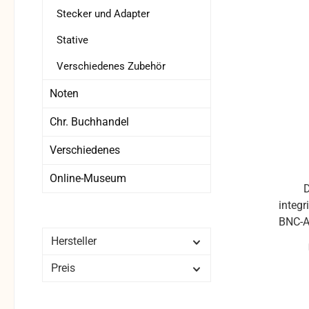
Stecker und Adapter
Ko
Stative
Dimensions
Verschiedenes Zubehör
Noten
Chr. Buchhandel
Verschiedenes
Online-Museum
D
integr
BNC-A
ein
Hersteller
Preis
Signa
Der 
allen 