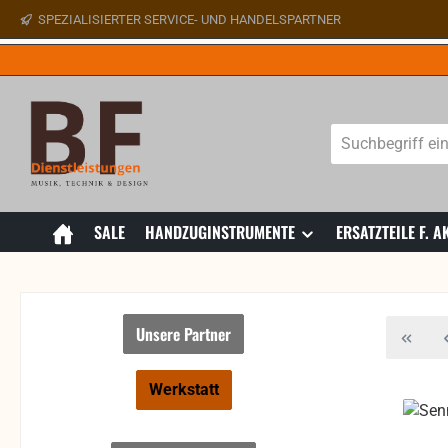
SPEZIALISIERTER SERVICE- UND HANDELSPARTNER
 Hauptinhalt springen
Zur Suche springen
Zur Hauptnavigation springen
SALE
HANDZUGINSTRUMENTE
ERSATZTEILE F.
Unsere Partner
Werkstatt