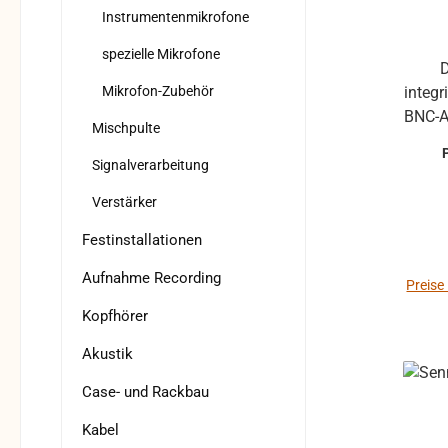
Instrumentenmikrofone
spezielle Mikrofone
D
Mikrofon-Zubehör
integr
BNC-A
Mischpulte
ein
Signalverarbeitung
Signa
Verstärker
Der 
allen 
Festinstallationen
Zusätz
Aufnahme Recording
au
Preise
erw
Kopfhörer
Verst
Akustik
typ 12
Case- und Rackbau
Ko
Ver
Kabel