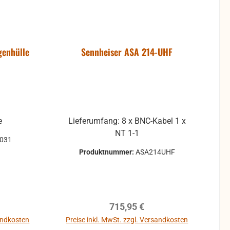
genhülle
Sennheiser ASA 214-UHF
e
Lieferumfang: 8 x BNC-Kabel 1 x
NT 1-1
031
Produktnummer:
ASA214UHF
reis:
Regulärer Preis:
715,95 €
sandkosten
Preise inkl. MwSt. zzgl. Versandkosten