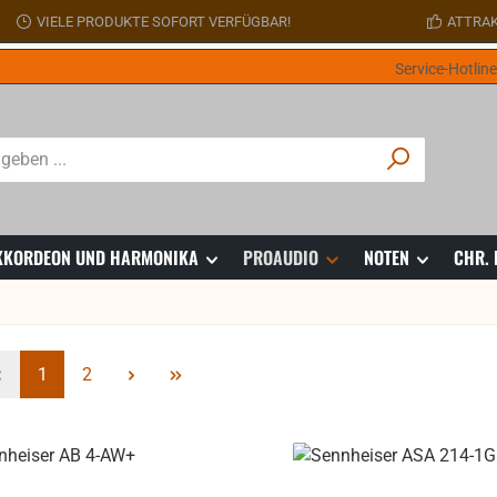
VIELE PRODUKTE SOFORT VERFÜGBAR!
ATTRAK
Service-Hotlin
 AKKORDEON UND HARMONIKA
PROAUDIO
NOTEN
CHR.
Seite
Seite
1
2