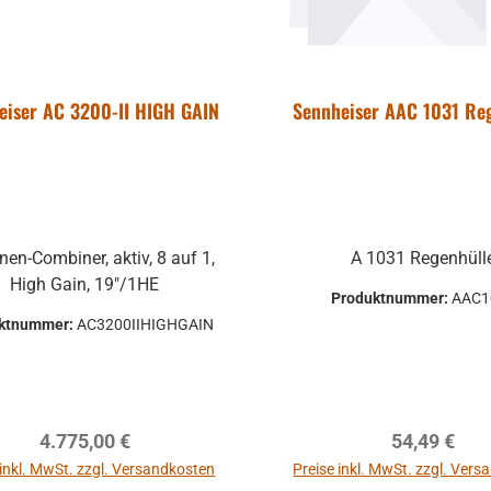
lle für einen
r:
701-2558-01
ationsbereich,
dio über die
roduction bis
eiser AC 3200-II HIGH GAIN
Sennheiser AAC 1031 Re
ab
169,00 €
agen und
reis:
Regulärer Preis:
dio. Für
198,00 €
(9.6%
ungs- und
part)
n Restaurants,
. MwSt. zzgl.
 und im
dkosten
en Bereich ist
nen-Combiner, aktiv, 8 auf 1,
A 1031 Regenhüll
Warenkorb
ntrol 1 Pro
High Gain, 19"/1HE
Produktnummer:
AAC1
 ideale Lösung.
ktnummer:
AC3200IIHIGHGAIN
 Tieftontreiber
L Control 1 mit
t-Abschirmung
so daß dieser
Regulärer Preis:
Regulärer P
4.775,00 €
54,49 €
 gefahrlos in
he von Video-
 inkl. MwSt. zzgl. Versandkosten
Preise inkl. MwSt. zzgl. Ver