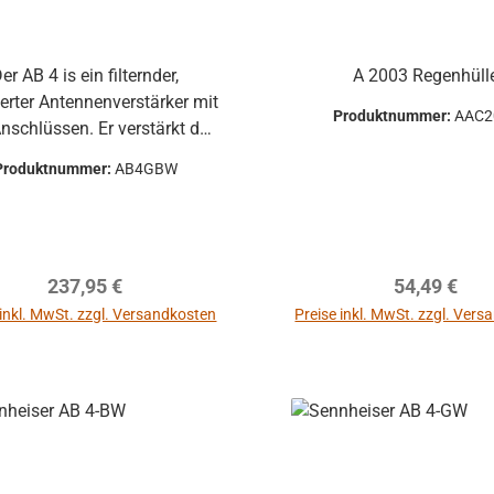
er AB 4 is ein filternder,
A 2003 Regenhüll
ierter Antennenverstärker mit
Produktnummer:
AAC2
nschlüssen. Er verstärkt das
gehende Singal um typisch
Produktnummer:
AB4GBW
12dB und verhindert so
lverluste bei langen Kabeln.
AB 4 ist vollkompatibel mit
evolution wireless Systemen.
Regulärer Preis:
Regulärer P
237,95 €
54,49 €
lich sind die Filter des AB 4
f Frequenzen bis 88 Mhz
 inkl. MwSt. zzgl. Versandkosten
Preise inkl. MwSt. zzgl. Ver
eitert worden. Features
ärkt das Antennensingal um
dB Keine gesonderte
Stromversorgung nötig
mpaktes Metallgehäuse
stärkt Singal um typ. 12dB