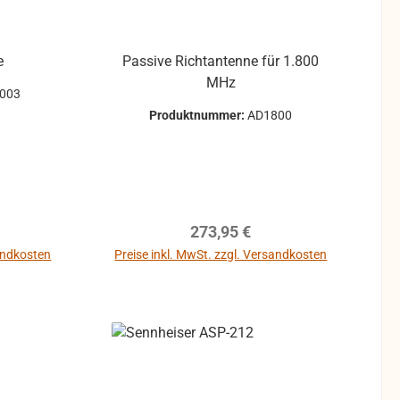
e
Passive Richtantenne für 1.800
MHz
003
Produktnummer:
AD1800
reis:
Regulärer Preis:
273,95 €
sandkosten
Preise inkl. MwSt. zzgl. Versandkosten