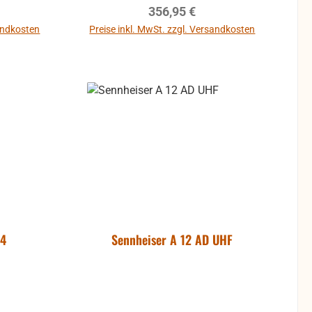
eis:
Regulärer Preis:
356,95 €
 des AB 4
8 Mhz
sandkosten
Preise inkl. MwSt. zzgl. Versandkosten
ingal um
tig
äuse
p. 12dB
tig
äuse
14
Sennheiser A 12 AD UHF