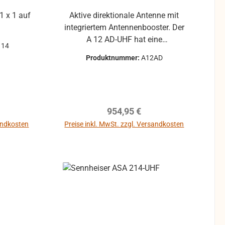
1 x 1 auf
Aktive direktionale Antenne mit
integriertem Antennenbooster. Der
A 12 AD-UHF hat eine
114
umschaltbare Bandbreite von 24
Produktnummer:
A12AD
MHz, welche innerhalb des
Frequenzbereichs von 450-960
MHz angepasst werden kann. Der
integrierte Booster empfängt den
eis:
Regulärer Preis:
954,95 €
nötige Kraft direkt über das
Antennenkabel vom Empfänger.
sandkosten
Preise inkl. MwSt. zzgl. Versandkosten