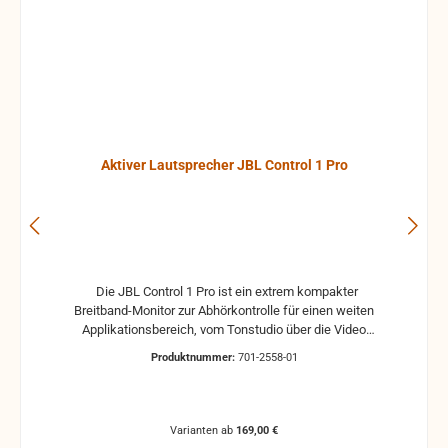
Aktiver Lautsprecher JBL Control 1 Pro
Die JBL Control 1 Pro ist ein extrem kompakter
Breitband-Monitor zur Abhörkontrolle für einen weiten
Applikationsbereich, vom Tonstudio über die Video
Postproduction bis zum Ü-Wagen und Rundfunkstudio.
Produktnummer:
701-2558-01
Für Beschallungs- und Rufanlagen in Restaurants, Hotels
und im audiovisuellen Bereich ist die JBL Control 1 Pro
ebenfalls die ideale Lösung. Der Hoch- und Tieftontreiber
ist bei der JBL Control 1 mit einer Magnet-Abschirmung
Varianten ab
169,00 €
gesichert, so daß dieser Lautsprecher gefahrlos in