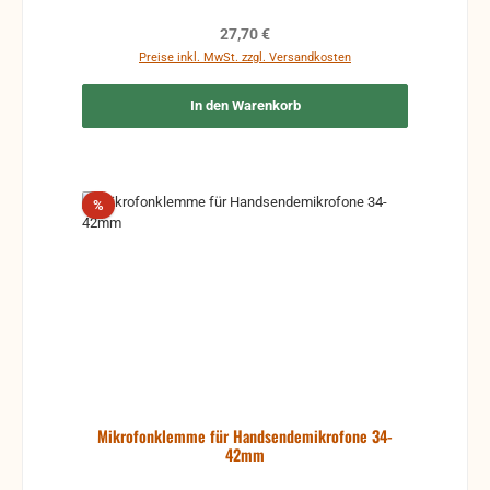
Regulärer Preis:
27,70 €
Preise inkl. MwSt. zzgl. Versandkosten
In den Warenkorb
Rabatt
%
Mikrofonklemme für Handsendemikrofone 34-
42mm