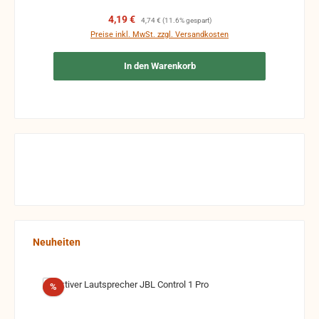
Verkaufspreis:
Regulärer Preis:
4,19 €
4,74 €
(11.6% gespart)
Preise inkl. MwSt. zzgl. Versandkosten
In den Warenkorb
Produktgalerie überspringen
Neuheiten
Rabatt
%