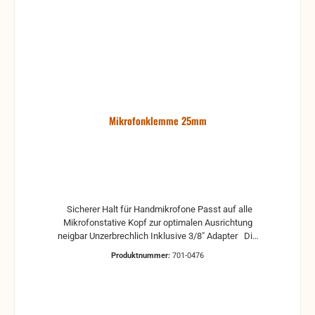
Mikrofonklemme 25mm
Sicherer Halt für Handmikrofone Passt auf alle
Mikrofonstative Kopf zur optimalen Ausrichtung
neigbar Unzerbrechlich Inklusive 3/8" Adapter Die
GMSCLMP 25 eignet sich für Handmikrofones mit
Produktnummer:
701-0476
24 bis 35 mm Schaftdurchmesser. Die
unzerbrechliche Klammer hält Mikrofone sicher und
lässt sich zur Ausrichtung exakt neigen. Ein 3/8"
Adapter liegt bei.