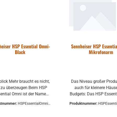
heiser HSP Essential Omni-
Sennheiser HSP Essentia
Black
Mikrofonarm
raucht es nicht,
Das Niveau großer Produ
u überzeugen Beim HSP
auch für kleinere Häus
sential Omni ist der Name
Budgets: Das HSP Essent
Programm: er verdichtet
garantiert brillanten Kl
ktnummer:
HSPEssentialOmniBl
Produktnummer:
HSPEssent
ssionelle Anforderungen an
höhere Ansprüche, ist
ack
krofonarmBla
lität und Funktion auf das
beständig konstruiert