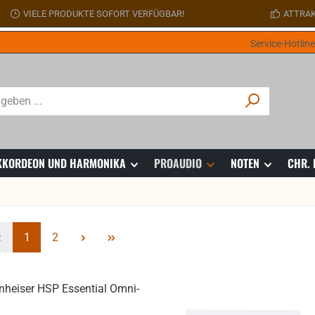
VIELE PRODUKTE SOFORT VERFÜGBAR!
ATTRAK
Service-Hotlin
 AKKORDEON UND HARMONIKA
PROAUDIO
NOTEN
CHR.
Seite
Seite
1
2