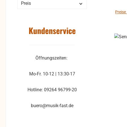
jeder 
Preis
u
er
Fa
Preise
B
Steck
auße
Anwen
Kundenservice
sicher an Hoher T
v
sicherem Halt 
Tasc
zugle
Var
Konstrukt
Anwe
du
Öffnungszeiten:
M
Gummidic
möglich. Neu: H
Ho
ein
Mo-Fr. 10-12 | 13:30-17
Au
Dabei
a
für d
Hotline: 09264 96799-20
Der n
Besc
Lieferu
buero@musik-fast.de
ver
Omni 1 T
soda
Windschut
Mikr
A