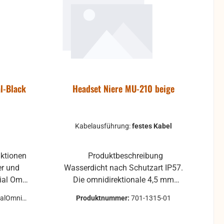
l-Black
Headset Niere MU-210 beige
Kabelausführung:
festes Kabel
ktionen
Produktbeschreibung
er und
Wasserdicht nach Schutzart IP57.
ial Omni
Die omnidirektionale 4,5 mm
ang für
Kapsel zeichnet sich durch eine
ialOmniMi
Produktnummer:
701-1315-01
 hoch
hervorragende Off-Axis-Response
 und
aus und nimmt Klänge aus allen