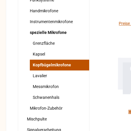
Funksysteme
Wesent
gering
Handmikrofone
er
Instrumentenmikrofone
robus
Preise
mit v
spezielle Mikrofone
und e
Grenzfläche
mi
Erg
Kapsel
He
Kopfbügelmikrofone
Budget. HSP
Focus
Lavalier
Pas
Messmikrofon
Nacke
Schwanenhals
essen
perfek
Mikrofon-Zubehör
H
kaum 
Mischpulte
verte
von 
Signalverarbeitung