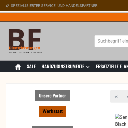
SPEZIALISIERTER SERVICE- UND HANDELSPARTNER
 Hauptinhalt springen
Zur Suche springen
Zur Hauptnavigation springen
SALE
HANDZUGINSTRUMENTE
ERSATZTEILE F.
Unsere Partner
Werkstatt