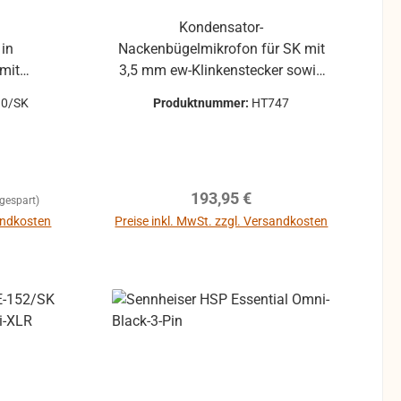
Mini XLR-Stecker; andere
Steckertypen können je nach
Kondensator-
Verfügbarkeit angefragt werden.
n
Nackenbügelmikrofon für SK mit
Lieferbar in zwei Farben: schwarz
 mit
3,5 mm ew-Klinkenstecker sowie
oder beige
d, der
Charakteristik Superniere in
10/SK
Produktnummer:
HT747
Gesangs-
schwarz
bdeckt.
details
 Tritt-
Regulärer Preis:
193,95 €
rückung
gespart)
sandkosten
Preise inkl. MwSt. zzgl. Versandkosten
it und
efarbene
eicht zu
vor
lführung