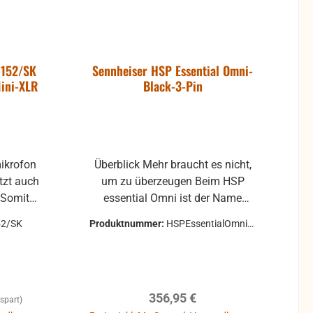
 und
bereich
-152/SK
Sennheiser HSP Essential Omni-
ber die
Mini-XLR
Black-3-Pin
 EMA-1
A-1 oder
rch
ind diese
mikrofon
Überblick Mehr braucht es nicht,
 auf
tzt auch
um zu überzeugen Beim HSP
nders
. Somit
essential Omni ist der Name
angreiche
Programm: er verdichtet
52/SK
Produktnummer:
HSPEssentialOmniBl
0 um ein
professionelle Anforderungen an
ack3
l: ein
Qualität und Funktion auf das
Wesentliche ? für einen wesentlich
t. Auch
geringeren Preis. Dafür kombiniert
Regulärer Preis:
356,95 €
gt eine
er hohen Tragekomfort mit
spart)