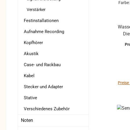
Farbe
ein
Verstärker
hinau
je n
Pro
Festinstallationen
e
Wasse
Aufnahme Recording
posit
Die
Stimme Gew
Kaps
Kopfhörer
Pr
O
hervo
Kon
Akustik
aus 
bewäh
Ric
Case- und Rackbau
Kugel
Kabel
insbe
Dyn
Preise
Stecker und Adapter
und v
Ein
laute
natür
Stative
Sc
schwe
Verschiedenes Zubehör
auß
P
Feuc
Kapselmodul. 
Noten
Leichtgewi
leich
des H