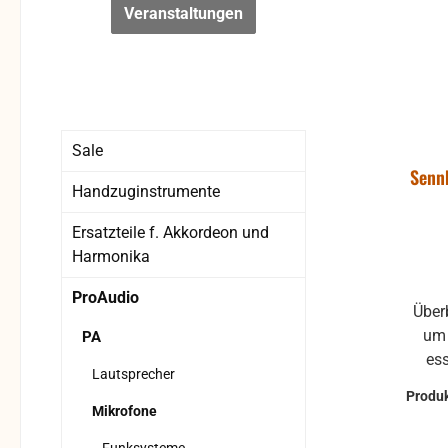
Veranstaltungen
Sale
Senn
Handzuginstrumente
Ersatzteile f. Akkordeon und
Harmonika
ProAudio
Überblick Mehr b
um z
PA
es
Lautsprecher
Produ
profe
Mikrofone
Qua